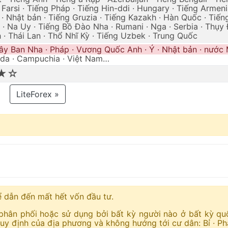
 Farsi · Tiếng Pháp · Tiếng Hin-ddi · Hungary · Tiếng Armeni
 · Nhật bản · Tiếng Gruzia · Tiếng Kazakh · Hàn Quốc · Tiếng
 · Na Uy · Tiếng Bồ Đào Nha · Rumani · Nga · Serbia · Thụy 
 · Thái Lan · Thổ Nhĩ Kỳ · Tiếng Uzbek · Trung Quốc
ây Ban Nha · Pháp · Vương Quốc Anh · Ý · Nhật bản · nước
ada · Campuchia · Việt Nam…
★☆
LiteForex »
hể dẫn đến mất hết vốn đầu tư.
phân phối hoặc sử dụng bởi bất kỳ người nào ở bất kỳ quố
y định của địa phương và không hướng tới cư dân: Bỉ · Pháp