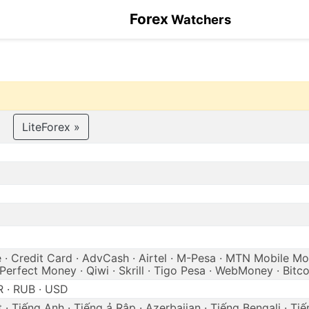
Forex
Watchers
LiteForex »
 · Credit Card · AdvCash · Airtel · M-Pesa · MTN Mobile Mo
 Perfect Money · Qiwi · Skrill · Tigo Pesa · WebMoney · Bitco
 · RUB · USD
 · Tiếng Anh · Tiếng ả Rập · Azerbaijan · Tiếng Bengali · Ti