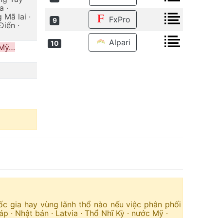
a ·
 Mã lai ·
FxPro
9
Điển ·
Alpari
10
 Mỹ…
c gia hay vùng lãnh thổ nào nếu việc phân phối
 · Nhật bản · Latvia · Thổ Nhĩ Kỳ · nước Mỹ ·