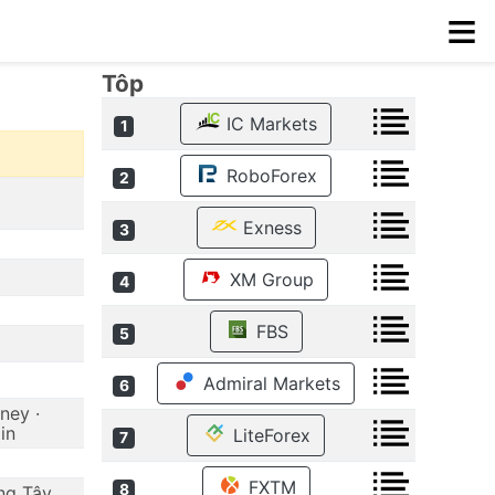
≡
Tôp
IC Markets
1
RoboForex
2
Exness
3
XM Group
4
FBS
5
Admiral Markets
6
ney ·
in
LiteForex
7
FXTM
8
ếng Tây