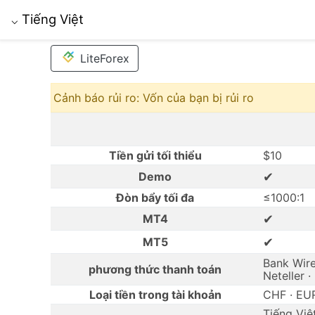
Tiếng Việt
⌵
LiteForex
Cảnh báo rủi ro: Vốn của bạn bị rủi ro
Tiền gửi tối thiểu
$10
✔
Demo
Đòn bẩy tối đa
≤1000:1
✔
MT4
✔
MT5
Bank Wire
phương thức thanh toán
Neteller ·
Loại tiền trong tài khoản
CHF · EUR
Tiếng Việt