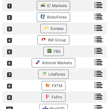
IC Markets
1
RoboForex
2
Exness
3
XM Group
4
FBS
5
Admiral Markets
6
LiteForex
7
FXTM
8
FxPro
9
Plus500
10