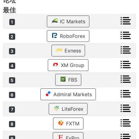
论坛
最佳
IC Markets
1
RoboForex
2
Exness
3
XM Group
4
FBS
5
Admiral Markets
6
LiteForex
7
FXTM
8
FxPro
9