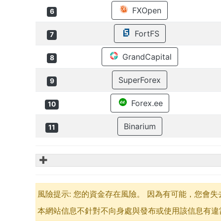
FXOpen
6
FortFS
7
GrandCapital
8
SuperForex
9
Forex.ee
10
Binarium
11
✚
風險提示: 您的資金存在風險。 因為有可能，您會
本網站信息不針對不向身處與發布或使用該信息有違當​​地法