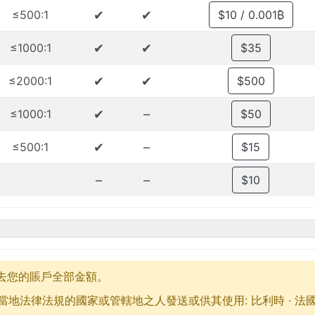
✔
✔
≤500:1
$10 / 0.001₿
✔
✔
≤1000:1
$35
✔
✔
≤2000:1
$500
✔
–
≤1000:1
$50
✔
–
≤500:1
$15
–
–
$10
失去您的賬戶全部金額。
律法規的國家或管轄地之人發送或供其使用: 比利時 · 法國 · 日本 