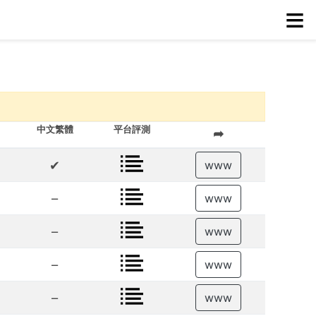
≡
中文繁體
平台評測
➦
✔
www
–
www
–
www
–
www
–
www