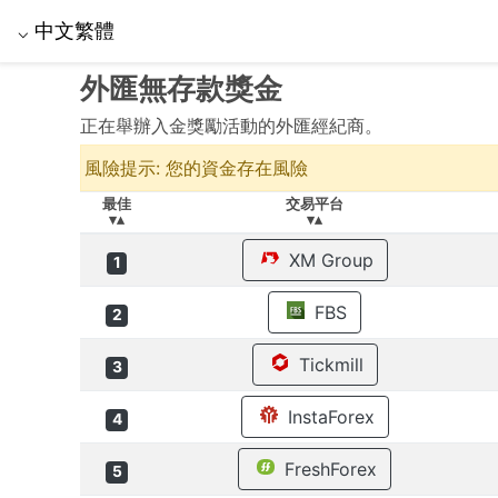
中文繁體
⌵
外匯無存款獎金
正在舉辦入金獎勵活動的外匯經紀商。
風險提示: 您的資金存在風險
最佳
交易平台
▾▴
▾▴
XM Group
1
FBS
2
Tickmill
3
InstaForex
4
FreshForex
5