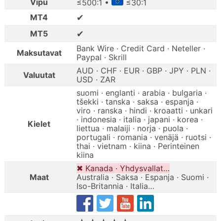
Vipu
≤500:1 •
≤30:1
✔
MT4
✔
MT5
Bank Wire · Credit Card · Neteller ·
Maksutavat
Paypal · Skrill
AUD · CHF · EUR · GBP · JPY · PLN ·
Valuutat
USD · ZAR
suomi · englanti · arabia · bulgaria ·
tšekki · tanska · saksa · espanja ·
viro · ranska · hindi · kroaatti · unkari
· indonesia · italia · japani · korea ·
Kielet
liettua · malaiji · norja · puola ·
portugali · romania · venäjä · ruotsi ·
thai · vietnam · kiina · Perinteinen
kiina
✖ Kanada · Yhdysvallat…
Maat
Australia · Saksa · Espanja · Suomi ·
Iso-Britannia · Italia…