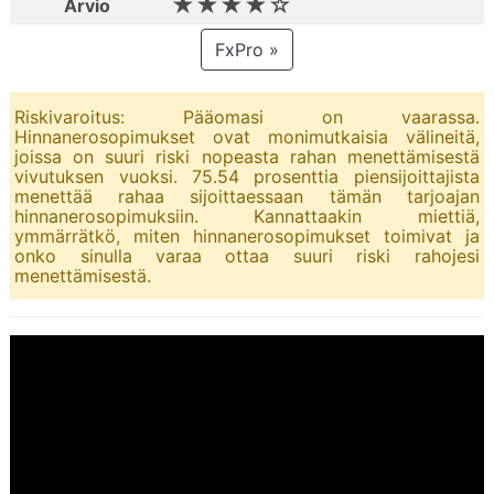
★★★★☆
Arvio
FxPro »
Riskivaroitus: Pääomasi on vaarassa.
Hinnanerosopimukset ovat monimutkaisia välineitä,
joissa on suuri riski nopeasta rahan menettämisestä
vivutuksen vuoksi. 75.54 prosenttia piensijoittajista
menettää rahaa sijoittaessaan tämän tarjoajan
hinnanerosopimuksiin. Kannattaakin miettiä,
ymmärrätkö, miten hinnanerosopimukset toimivat ja
onko sinulla varaa ottaa suuri riski rahojesi
menettämisestä.