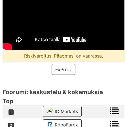
Riskivaroitus: Pääomasi on vaarassa.
FxPro »
Foorumi: keskustelu & kokemuksia
Top
IC Markets
1
RoboForex
2