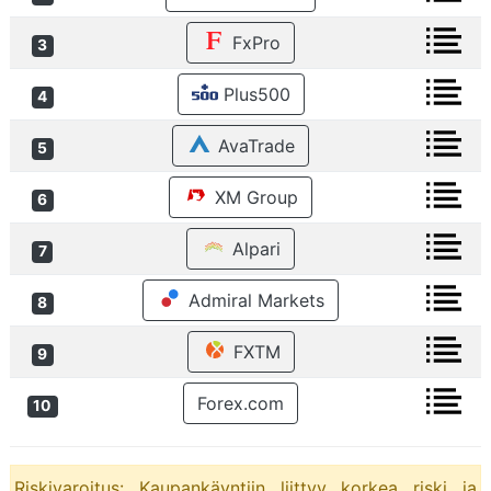
FxPro
3
Plus500
4
AvaTrade
5
XM Group
6
Alpari
7
Admiral Markets
8
FXTM
9
Forex.com
10
Riskivaroitus: Kaupankäyntiin liittyy korkea riski ja