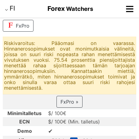
≡
FI
Forex
Watchers
⌵
FxPro
Riskivaroitus: Pääomasi on vaarassa.
Hinnanerosopimukset ovat monimutkaisia välineitä,
joissa on suuri riski nopeasta rahan menettämisestä
vivutuksen vuoksi. 75.54 prosenttia piensijoittajista
menettää rahaa sijoittaessaan tämän tarjoajan
hinnanerosopimuksiin. Kannattaakin miettiä,
ymmärrätkö, miten hinnanerosopimukset toimivat ja
onko sinulla varaa ottaa suuri riski rahojesi
menettämisestä.
FxPro »
Minimitalletus
$/ 100€
ECN
$/ 100€ (Min. talletus)
✔
Demo