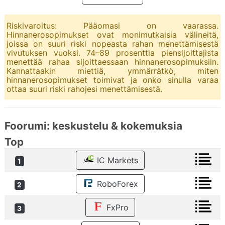
Riskivaroitus: Pääomasi on vaarassa.
Hinnanerosopimukset ovat monimutkaisia välineitä,
joissa on suuri riski nopeasta rahan menettämisestä
vivutuksen vuoksi. 74–89 prosenttia piensijoittajista
menettää rahaa sijoittaessaan hinnanerosopimuksiin.
Kannattaakin miettiä, ymmärrätkö, miten
hinnanerosopimukset toimivat ja onko sinulla varaa
ottaa suuri riski rahojesi menettämisestä.
Foorumi: keskustelu & kokemuksia
Top
IC Markets
1
RoboForex
2
FxPro
3