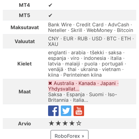
✔
MT4
✔
MT5
Bank Wire · Credit Card · AdvCash ·
Maksutavat
Neteller · Skrill · WebMoney · Bitcoin
CNY · EUR · RUB · USD · BTC · ETH ·
Valuutat
XAU
englanti · arabia · tšekki · saksa ·
espanja · viro · indonesia · italia ·
Kielet
latvia · malaiji · puola · portugali ·
venäjä · thai · ukraina · vietnam ·
kiina · Perinteinen kiina
✖ Australia · Kanada · Japani ·
Yhdysvallat…
Maat
Saksa · Espanja · Suomi · Iso-
Britannia · Italia…
★★★★☆
Arvio
RoboForex »