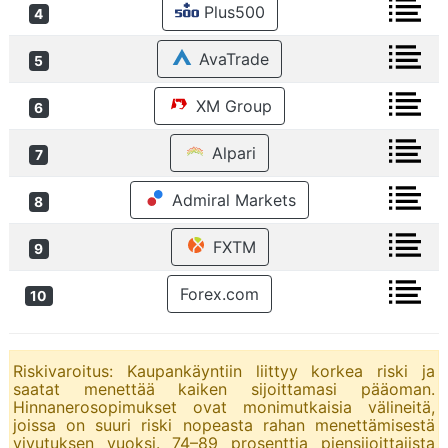
Plus500
4
AvaTrade
5
XM Group
6
Alpari
7
Admiral Markets
8
FXTM
9
Forex.com
10
Riskivaroitus: Kaupankäyntiin liittyy korkea riski ja
saatat menettää kaiken sijoittamasi pääoman.
Hinnanerosopimukset ovat monimutkaisia välineitä,
joissa on suuri riski nopeasta rahan menettämisestä
vivutuksen vuoksi. 74–89 prosenttia piensijoittajista