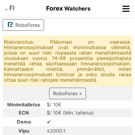
≡
FI
Forex
Watchers
⌵
RoboForex
Riskivaroitus: Pääomasi on vaarassa.
Hinnanerosopimukset ovat monimutkaisia välineitä,
joissa on suuri riski nopeasta rahan menettämisestä
vivutuksen vuoksi. 74–89 prosenttia piensijoittajista
menettää rahaa sijoittaessaan hinnanerosopimuksiin.
Kannattaakin miettiä, ymmärrätkö, miten
hinnanerosopimukset toimivat ja onko sinulla varaa
ottaa suuri riski rahojesi menettämisestä.
RoboForex »
Minimitalletus
$/ 10€
ECN
$/ 10€ (Min. talletus)
✔
Demo
Vipu
≤2000:1