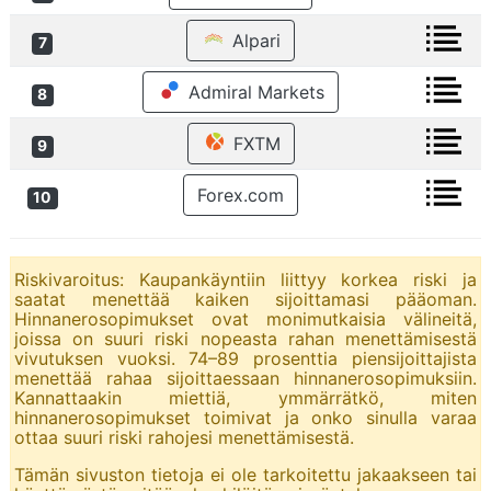
Alpari
7
Admiral Markets
8
FXTM
9
Forex.com
10
Riskivaroitus: Kaupankäyntiin liittyy korkea riski ja
saatat menettää kaiken sijoittamasi pääoman.
Hinnanerosopimukset ovat monimutkaisia välineitä,
joissa on suuri riski nopeasta rahan menettämisestä
vivutuksen vuoksi. 74–89 prosenttia piensijoittajista
menettää rahaa sijoittaessaan hinnanerosopimuksiin.
Kannattaakin miettiä, ymmärrätkö, miten
hinnanerosopimukset toimivat ja onko sinulla varaa
ottaa suuri riski rahojesi menettämisestä.
Tämän sivuston tietoja ei ole tarkoitettu jakaakseen tai