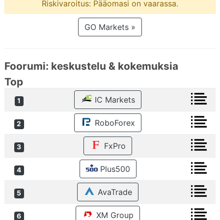
Riskivaroitus: Pääomasi on vaarassa.
GO Markets »
Foorumi: keskustelu & kokemuksia
Top
IC Markets
1
RoboForex
2
FxPro
3
Plus500
4
AvaTrade
5
XM Group
6