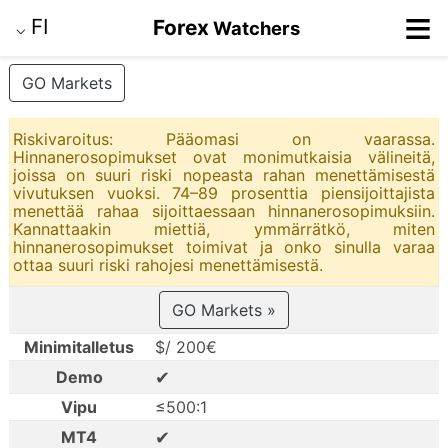
≡
FI
Forex
Watchers
⌵
GO Markets
Riskivaroitus: Pääomasi on vaarassa.
Hinnanerosopimukset ovat monimutkaisia välineitä,
joissa on suuri riski nopeasta rahan menettämisestä
vivutuksen vuoksi. 74–89 prosenttia piensijoittajista
menettää rahaa sijoittaessaan hinnanerosopimuksiin.
Kannattaakin miettiä, ymmärrätkö, miten
hinnanerosopimukset toimivat ja onko sinulla varaa
ottaa suuri riski rahojesi menettämisestä.
GO Markets »
Minimitalletus
$/ 200€
✔
Demo
Vipu
≤500:1
✔
MT4