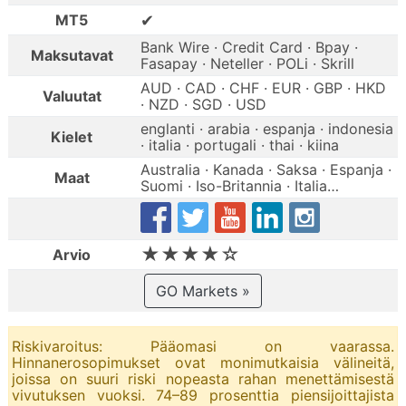
✔
MT5
Bank Wire · Credit Card · Bpay ·
Maksutavat
Fasapay · Neteller · POLi · Skrill
AUD · CAD · CHF · EUR · GBP · HKD
Valuutat
· NZD · SGD · USD
englanti · arabia · espanja · indonesia
Kielet
· italia · portugali · thai · kiina
Australia · Kanada · Saksa · Espanja ·
Maat
Suomi · Iso-Britannia · Italia…
★★★★☆
Arvio
GO Markets »
Riskivaroitus: Pääomasi on vaarassa.
Hinnanerosopimukset ovat monimutkaisia välineitä,
joissa on suuri riski nopeasta rahan menettämisestä
vivutuksen vuoksi. 74–89 prosenttia piensijoittajista