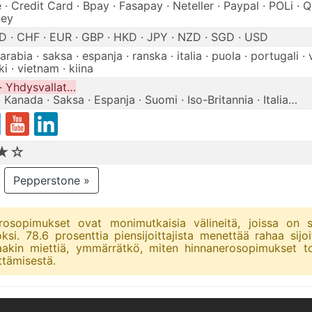
· Credit Card · Bpay · Fasapay · Neteller · Paypal · POLi · Qiw
ney
 · CHF · EUR · GBP · HKD · JPY · NZD · SGD · USD
 arabia · saksa · espanja · ranska · italia · puola · portugali · 
ki · vietnam · kiina
· Yhdysvallat…
· Kanada · Saksa · Espanja · Suomi · Iso-Britannia · Italia…
★☆
Pepperstone »
osopimukset ovat monimutkaisia välineitä, joissa on su
i. 78.6 prosenttia piensijoittajista menettää rahaa sijo
aakin miettiä, ymmärrätkö, miten hinnanerosopimukset to
ttämisestä.