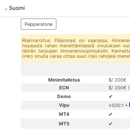
Suomi
⌵
Pepperstone
Riskivaroitus: Pääomasi on vaarassa. Hinnaner
nopeasta rahan menettämisestä vivutuksen vuoks
tämän tarjoajan hinnanerosopimuksiin. Kannatt
onko sinulla varaa ottaa suuri riski rahojesi mene
Minimitalletus
$/ 200€
ECN
$/ 200€ (M
✔
Demo
Vipu
≤500:1 •
✔
MT4
✔
MT5