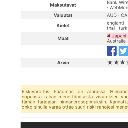
Bank Wire 
Maksutavat
· WebMo
Valuutat
AUD · CAD
englanti ·
Kielet
thai · turk
✖ Japani 
Maat
Australia 
★★★
Arvio
Riskivaroitus: Pääomasi on vaarassa. Hinnaner
nopeasta rahan menettämisestä vivutuksen vuoks
tämän tarjoajan hinnanerosopimuksiin. Kannatt
onko sinulla varaa ottaa suuri riski rahojesi mene