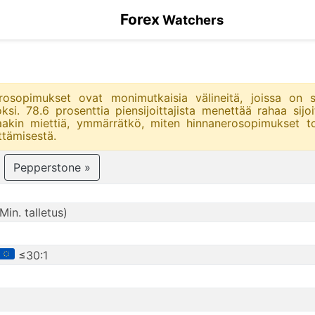
Forex
Watchers
osopimukset ovat monimutkaisia välineitä, joissa on su
i. 78.6 prosenttia piensijoittajista menettää rahaa sijo
aakin miettiä, ymmärrätkö, miten hinnanerosopimukset to
ttämisestä.
Pepperstone »
in. talletus)
≤30:1