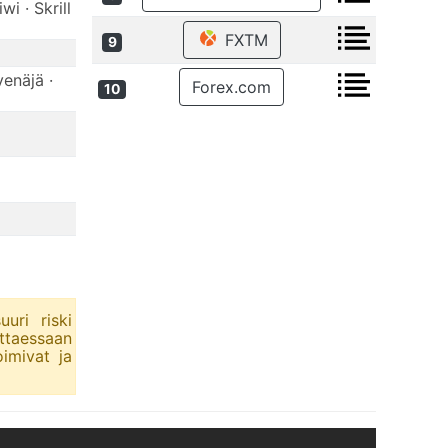
i · Skrill
FXTM
9
venäjä ·
Forex.com
10
uri riski
ittaessaan
imivat ja