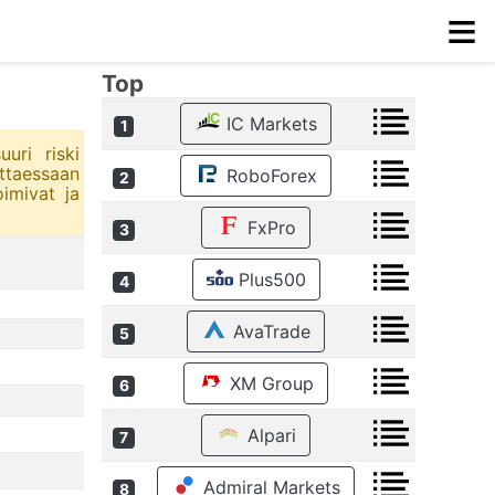
≡
Top
IC Markets
1
uri riski
ittaessaan
RoboForex
2
imivat ja
FxPro
3
Plus500
4
AvaTrade
5
XM Group
6
Alpari
7
Admiral Markets
8