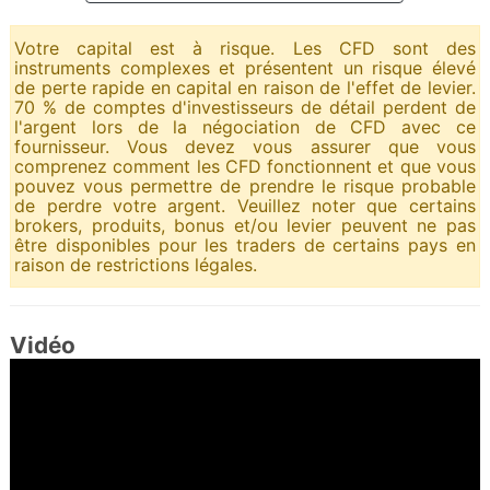
Votre capital est à risque. Les CFD sont des
instruments complexes et présentent un risque élevé
de perte rapide en capital en raison de l'effet de levier.
70 % de comptes d'investisseurs de détail perdent de
l'argent lors de la négociation de CFD avec ce
fournisseur. Vous devez vous assurer que vous
comprenez comment les CFD fonctionnent et que vous
pouvez vous permettre de prendre le risque probable
de perdre votre argent. Veuillez noter que certains
brokers, produits, bonus et/ou levier peuvent ne pas
être disponibles pour les traders de certains pays en
raison de restrictions légales.
Vidéo