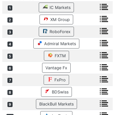
IC Markets
1
XM Group
2
RoboForex
3
Admiral Markets
4
FXTM
5
Vantage Fx
6
FxPro
7
BDSwiss
8
BlackBull Markets
9