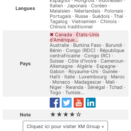
Espagnol · Hongrois · Indonésien ·
Italien · Japonais · Coréen ·
Langues
Malaisien · Néerlandais · Polonais ·
Portugais · Russe · Suédois · Thaï ·
Tagalog · Vietnamien · Chinois ·
Chinois traditionnel
✖ Canada · États-Unis
d'Amérique…
Australie · Burkina Faso · Burundi ·
Bénin · Congo (RDC) · République
centrafricaine · Congo (RC) ·
Suisse · Côte d'Ivoire · Cameroun ·
Pays
Allemagne · Algérie · Espagne ·
Gabon · Royaume-Uni · Guinée ·
Haïti · Italie · Luxembourg · Maroc
· Monaco · Madagascar · Mali ·
Niger · Rwanda · Sénégal · Tchad ·
Togo · Tunisie…
★★★★☆
Note
Cliquez ici pour visiter XM Group »