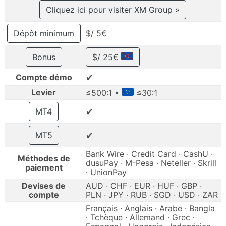
Cliquez ici pour visiter XM Group »
Dépôt minimum
$/ 5€
Bonus
$/ 25€
✔
Compte démo
Levier
≤500:1 •
≤30:1
✔
MT4
✔
MT5
Bank Wire · Credit Card · CashU ·
Méthodes de
dusuPay · M-Pesa · Neteller · Skrill
paiement
· UnionPay
Devises de
AUD · CHF · EUR · HUF · GBP ·
compte
PLN · JPY · RUB · SGD · USD · ZAR
Français · Anglais · Arabe · Bangla
· Tchèque · Allemand · Grec ·