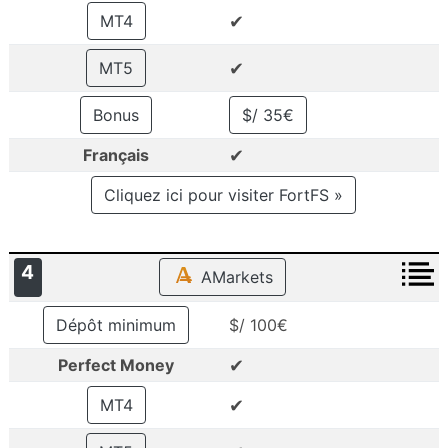
✔
MT4
✔
MT5
Bonus
$/ 35€
✔
Français
Cliquez ici pour visiter FortFS »
4
AMarkets
Dépôt minimum
$/ 100€
✔
Perfect Money
✔
MT4