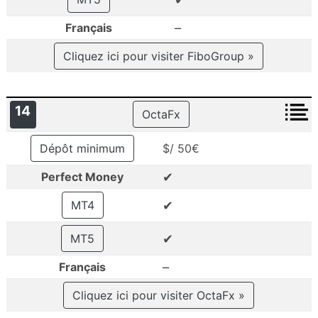
–
Français
Cliquez ici pour visiter FiboGroup »
14
OctaFx
Dépôt minimum
$/ 50€
✔
Perfect Money
✔
MT4
✔
MT5
–
Français
Cliquez ici pour visiter OctaFx »