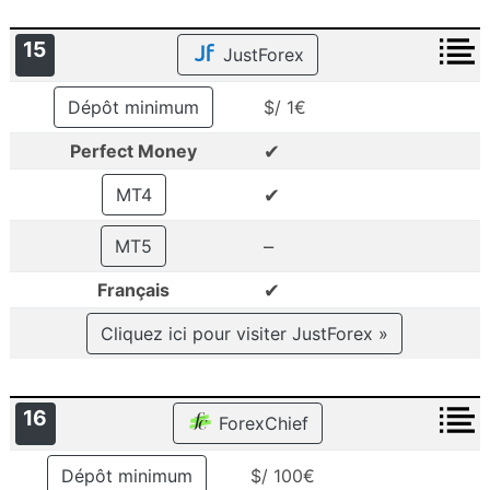
15
JustForex
Dépôt minimum
$/ 1€
✔
Perfect Money
✔
MT4
–
MT5
✔
Français
Cliquez ici pour visiter JustForex »
16
ForexChief
Dépôt minimum
$/ 100€