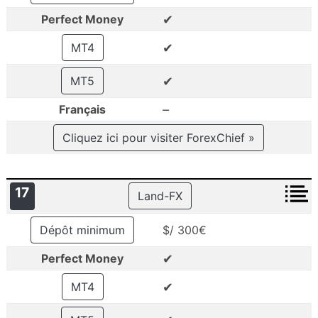
✔
Perfect Money
✔
MT4
✔
MT5
–
Français
Cliquez ici pour visiter ForexChief »
17
Land-FX
Dépôt minimum
$/ 300€
✔
Perfect Money
✔
MT4