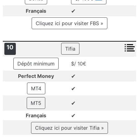
✔
Français
Cliquez ici pour visiter FBS »
10
Tifia
Dépôt minimum
$/ 10€
✔
Perfect Money
✔
MT4
✔
MT5
✔
Français
Cliquez ici pour visiter Tifia »