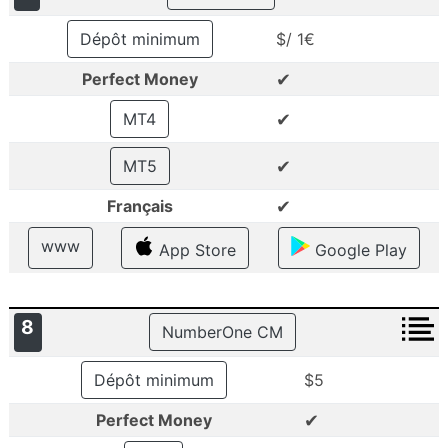
Dépôt minimum
$/ 1€
✔
Perfect Money
✔
MT4
✔
MT5
✔
Français
www
App Store
Google Play
8
NumberOne CM
Dépôt minimum
$5
✔
Perfect Money