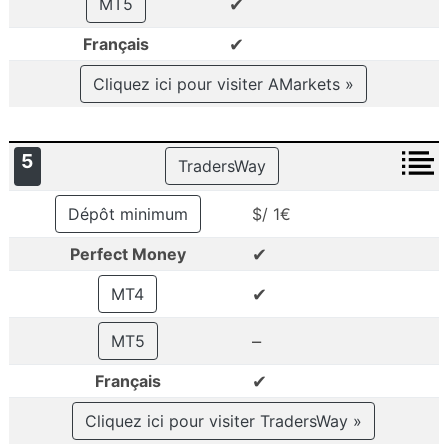
✔
MT5
✔
Français
Cliquez ici pour visiter AMarkets »
5
TradersWay
Dépôt minimum
$/ 1€
✔
Perfect Money
✔
MT4
–
MT5
✔
Français
Cliquez ici pour visiter TradersWay »