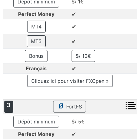
Dépôt minimum
$/ 1€
✔
Perfect Money
✔
MT4
✔
MT5
Bonus
$/ 10€
✔
Français
Cliquez ici pour visiter FXOpen »
3
FortFS
Dépôt minimum
$/ 5€
✔
Perfect Money