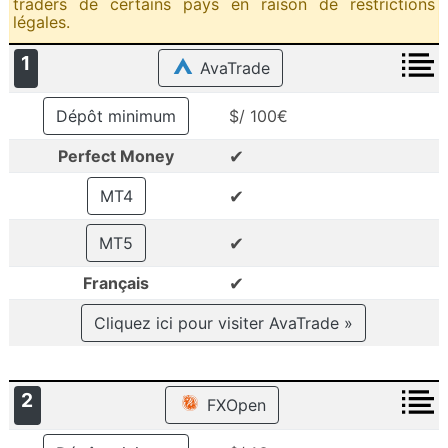
traders de certains pays en raison de restrictions
légales.
1
AvaTrade
Dépôt minimum
$/ 100€
✔
Perfect Money
✔
MT4
✔
MT5
✔
Français
Cliquez ici pour visiter AvaTrade »
2
FXOpen