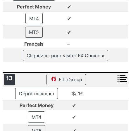
✔
Perfect Money
✔
MT4
✔
MT5
–
Français
Cliquez ici pour visiter FX Choice »
13
FiboGroup
Dépôt minimum
$/ 1€
✔
Perfect Money
✔
MT4
✔
MT5