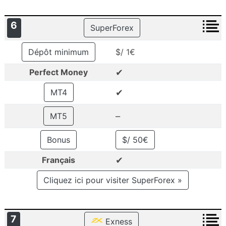
6
SuperForex
Dépôt minimum
$/ 1€
✔
Perfect Money
✔
MT4
–
MT5
Bonus
$/ 50€
✔
Français
Cliquez ici pour visiter SuperForex »
7
Exness