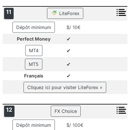
11
LiteForex
Dépôt minimum
$/ 10€
✔
Perfect Money
✔
MT4
✔
MT5
✔
Français
Cliquez ici pour visiter LiteForex »
12
FX Choice
Dépôt minimum
$/ 100€