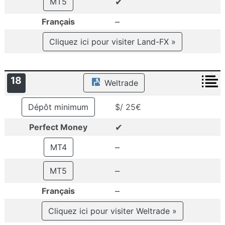
✔
MT5
–
Français
Cliquez ici pour visiter Land-FX »
18
Weltrade
Dépôt minimum
$/ 25€
✔
Perfect Money
–
MT4
–
MT5
–
Français
Cliquez ici pour visiter Weltrade »