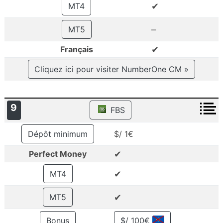
✔
MT4
–
MT5
✔
Français
Cliquez ici pour visiter NumberOne CM »
9
FBS
Dépôt minimum
$/ 1€
✔
Perfect Money
✔
MT4
✔
MT5
Bonus
$/ 100€