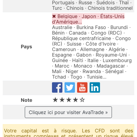
Portugais · Russe · Suédois · Thaï ·
Turc · Chinois · Chinois traditionnel
✖ Belgique · Japon · États-Unis
d'Amérique…
Australie · Burkina Faso · Burundi ·
Bénin · Canada · Congo (RDC) ·
République centrafricaine · Congo
(RC) · Suisse · Côte d'Ivoire ·
Pays
Cameroun · Allemagne · Algérie ·
Espagne · Gabon · Royaume-Uni ·
Guinée · Haïti · Italie · Luxembourg
· Maroc · Monaco · Madagascar ·
Mali · Niger · Rwanda · Sénégal ·
Tchad · Togo · Tunisie…
★★★★☆
Note
Cliquez ici pour visiter AvaTrade »
Votre capital est à risque. Les CFD sont des
instruments complexes et présentent un risque élevé