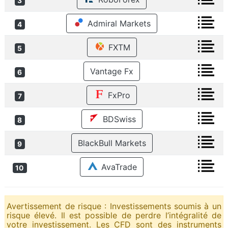
3
Admiral Markets
4
FXTM
5
Vantage Fx
6
FxPro
7
BDSwiss
8
BlackBull Markets
9
AvaTrade
10
Avertissement de risque : Investissements soumis à un
risque élevé. Il est possible de perdre l’intégralité de
votre investissement. Les CFD sont des instruments