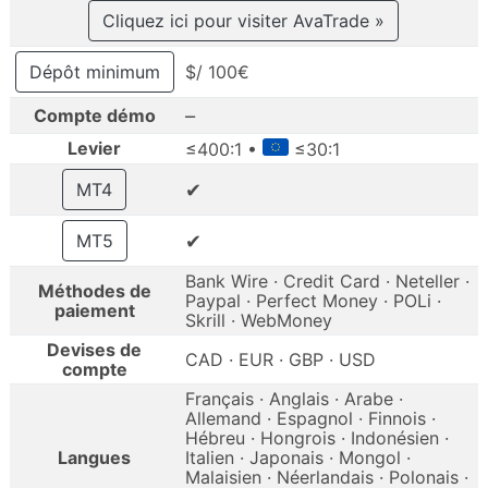
Cliquez ici pour visiter AvaTrade »
Dépôt minimum
$/ 100€
–
Compte démo
Levier
≤400:1 •
≤30:1
✔
MT4
✔
MT5
Bank Wire · Credit Card · Neteller ·
Méthodes de
Paypal · Perfect Money · POLi ·
paiement
Skrill · WebMoney
Devises de
CAD · EUR · GBP · USD
compte
Français · Anglais · Arabe ·
Allemand · Espagnol · Finnois ·
Hébreu · Hongrois · Indonésien ·
Langues
Italien · Japonais · Mongol ·
Malaisien · Néerlandais · Polonais ·