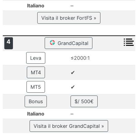
–
Italiano
Visita il broker FortFS »
4
GrandCapital
Leva
≤2000:1
✔
MT4
✔
MT5
Bonus
$/ 500€
–
Italiano
Visita il broker GrandCapital »