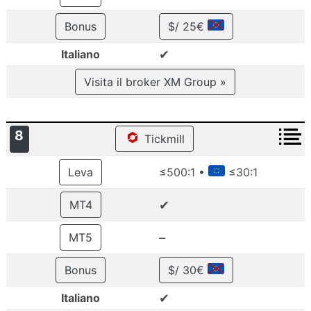
Bonus
$/ 25€
✔
Italiano
Visita il broker XM Group »
8
Tickmill
Leva
≤500:1 •
≤30:1
✔
MT4
–
MT5
Bonus
$/ 30€
✔
Italiano