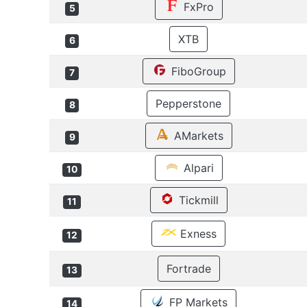
FxPro
5
XTB
6
FiboGroup
7
Pepperstone
8
AMarkets
9
Alpari
10
Tickmill
11
Exness
12
Fortrade
13
FP Markets
14