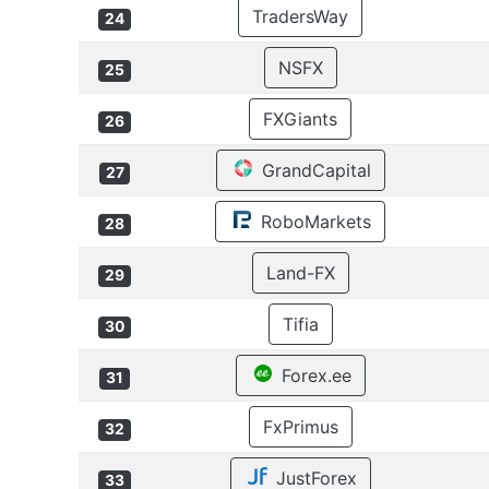
TradersWay
24
NSFX
25
FXGiants
26
GrandCapital
27
RoboMarkets
28
Land-FX
29
Tifia
30
Forex.ee
31
FxPrimus
32
JustForex
33