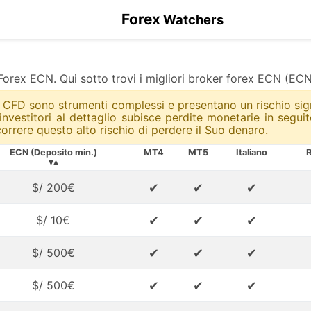
Forex
Watchers
r Forex ECN. Qui sotto trovi i migliori broker forex ECN 
io I CFD sono strumenti complessi e presentano un rischio s
i investitori al dettaglio subisce perdite monetarie in seg
rrere questo alto rischio di perdere il Suo denaro.
ECN (Deposito min.)
MT4
MT5
Italiano
R
▾▴
✔
✔
✔
$/ 200€
✔
✔
✔
$/ 10€
✔
✔
✔
$/ 500€
✔
✔
✔
$/ 500€