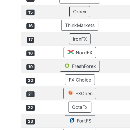
Orbex
15
ThinkMarkets
16
IronFX
17
NordFX
18
FreshForex
19
FX Choice
20
FXOpen
21
OctaFx
22
FortFS
23