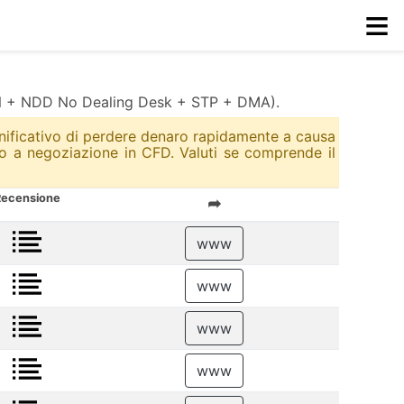
≡
(ECN + NDD No Dealing Desk + STP + DMA).
ignificativo di perdere denaro rapidamente a causa
uito a negoziazione in CFD. Valuti se comprende il
ecensione
➦
www
www
www
www