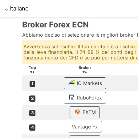
Italiano
⌵
Broker Forex ECN
Abbiamo deciso di selezionare le migliori broke
Avvertenza sul rischio: Il tuo capitale è a risch
della leva finanziaria. Il 74-89 % dei conti degl
funzionamento dei CFD e se può permettersi di co
Top
Broker
▾▴
▾▴
IC Markets
1
RoboForex
2
FXTM
3
Vantage Fx
4