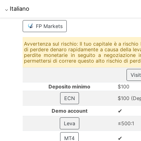
Italiano
⌵
FP Markets
Avvertenza sul rischio: Il tuo capitale è a rischi
di perdere denaro rapidamente a causa della leva f
perdite monetarie in seguito a negoziazione
permettersi di correre questo alto rischio di perd
Visi
Deposito minimo
$100
ECN
$100 (Dep
✔
Demo account
Leva
≤500:1
✔
MT4