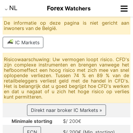
≡
NL
Forex
Watchers
⌵
De informatie op deze pagina is niet gericht aan
inwoners van de België.
IC Markets
Risicowaarschuwing: Uw vermogen loopt risico. CFD's
zijn complexe instrumenten en brengen vanwege het
hefboomeffect een hoog risico met zich mee van snel
oplopende verliezen. Tussen 74 % en 89 % van de
retailbeleggers verliest geld met de handel in CFD's.
Het is belangrijk dat u goed begrijpt hoe CFD's werken
en dat u nagaat of u zich het hoge risico op verlies
kunt permitteren.
Direkt naar broker IC Markets »
Minimale storting
$/ 200€
ECN
$/ 200€ (Min. storting)