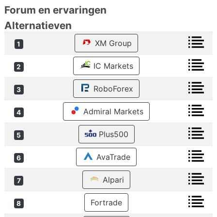
Forum en ervaringen
Alternatieven
XM Group
1
IC Markets
2
RoboForex
3
Admiral Markets
4
Plus500
5
AvaTrade
6
Alpari
7
Fortrade
8