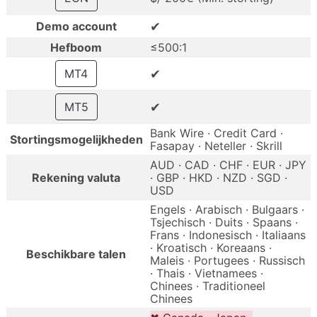
✔
Demo account
Hefboom
≤500:1
✔
MT4
✔
MT5
Bank Wire · Credit Card ·
Stortingsmogelijkheden
Fasapay · Neteller · Skrill
AUD · CAD · CHF · EUR · JPY
Rekening valuta
· GBP · HKD · NZD · SGD ·
USD
Engels · Arabisch · Bulgaars ·
Tsjechisch · Duits · Spaans ·
Frans · Indonesisch · Italiaans
· Kroatisch · Koreaans ·
Beschikbare talen
Maleis · Portugees · Russisch
· Thais · Vietnamees ·
Chinees · Traditioneel
Chinees