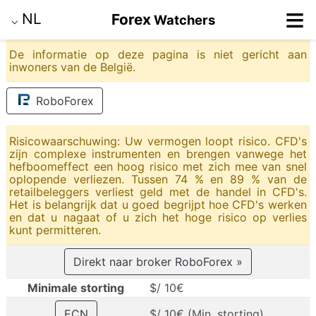
≡
NL
Forex
Watchers
⌵
De informatie op deze pagina is niet gericht aan
inwoners van de België.
RoboForex
Risicowaarschuwing: Uw vermogen loopt risico. CFD's
zijn complexe instrumenten en brengen vanwege het
hefboomeffect een hoog risico met zich mee van snel
oplopende verliezen. Tussen 74 % en 89 % van de
retailbeleggers verliest geld met de handel in CFD's.
Het is belangrijk dat u goed begrijpt hoe CFD's werken
en dat u nagaat of u zich het hoge risico op verlies
kunt permitteren.
Direkt naar broker RoboForex »
Minimale storting
$/ 10€
ECN
$/ 10€ (Min. storting)