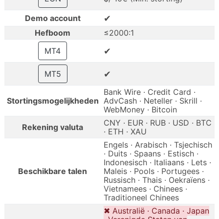
✔
Demo account
Hefboom
≤2000:1
✔
MT4
✔
MT5
Bank Wire · Credit Card ·
Stortingsmogelijkheden
AdvCash · Neteller · Skrill ·
WebMoney · Bitcoin
CNY · EUR · RUB · USD · BTC
Rekening valuta
· ETH · XAU
Engels · Arabisch · Tsjechisch
· Duits · Spaans · Estisch ·
Indonesisch · Italiaans · Lets ·
Beschikbare talen
Maleis · Pools · Portugees ·
Russisch · Thais · Oekraïens ·
Vietnamees · Chinees ·
Traditioneel Chinees
✖ Australië · Canada · Japan