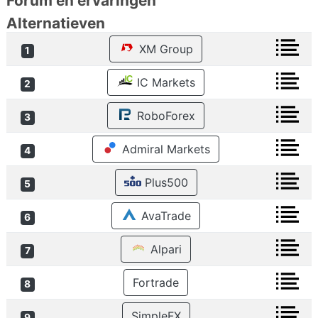
Forum en ervaringen
Alternatieven
XM Group
1
IC Markets
2
RoboForex
3
Admiral Markets
4
Plus500
5
AvaTrade
6
Alpari
7
Fortrade
8
SimpleFX
9