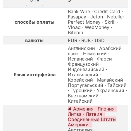
✔
MT5
Bank Wire · Credit Card ·
Fasapay · Jeton · Neteller ·
способы оплаты
Perfect Money · Skrill ·
Vload · WebMoney ·
Bitcoin
валюты
EUR · RUB · USD
Английский · Арабский
язык · Немецкий ·
Испанский · Фарси ·
Французский ·
Индонезийский ·
Язык интерфейса
Итальянский ·
Корейский · Малайский ·
Португальский · Тайский
· Турецкий · Украинский ·
Вьетнамский ·
Китайский
✖ Армения · Япония ·
Литва · Латвия ·
Соединенные Штаты
Америки…
Австралия ·