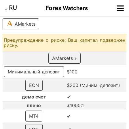
≡
RU
Forex
Watchers
⌵
AMarkets
Предупреждение о риске: Ваш капитал подвержен
риску.
AMarkets »
Минимальный депозит
$100
ECN
$200 (Миним. депозит)
✔
демо счет
плечо
≤1000:1
✔
MT4