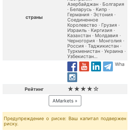
Азербайджан · Болгария
· Беларусь · Кипр ·
Германия · Эстония ·
страны
Соединенное
Королевство · Грузия ·
Израиль · Киргизия ·
Казахстан · Молдавия ·
Черногория · Монголия ·
Россия · Таджикистан ·
Туркменистан · Украина ·
Узбекистан…
Whats
★★★★☆
Рейтинг
AMarkets »
Предупреждение о риске: Ваш капитал подвержен
риску.