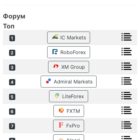
Форум
Топ
IC Markets
1
RoboForex
2
XM Group
3
Admiral Markets
4
LiteForex
5
FXTM
6
FxPro
7