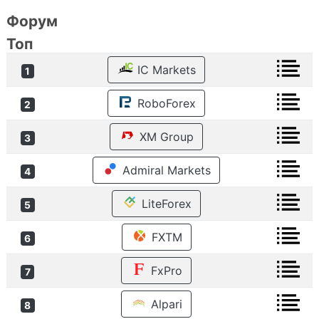
Форум
Топ
IC Markets
1
RoboForex
2
XM Group
3
Admiral Markets
4
LiteForex
5
FXTM
6
FxPro
7
Alpari
8