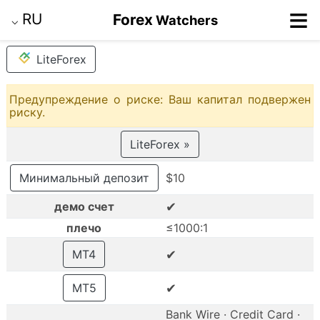
≡
RU
Forex
Watchers
⌵
LiteForex
Предупреждение о риске: Ваш капитал подвержен
риску.
LiteForex »
Минимальный депозит
$10
✔
демо счет
плечо
≤1000:1
✔
MT4
✔
MT5
Bank Wire · Credit Card ·