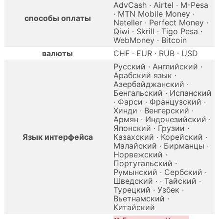
AdvCash · Airtel · M-Pesa
· MTN Mobile Money ·
способы оплаты
Neteller · Perfect Money ·
Qiwi · Skrill · Tigo Pesa ·
WebMoney · Bitcoin
валюты
CHF · EUR · RUB · USD
Русский · Английский ·
Арабский язык ·
Азербайджанский ·
Бенгальский · Испанский
· Фарси · Французский ·
Хинди · Венгерский ·
Армян · Индонезийский ·
Японский · Грузии ·
Язык интерфейса
Казахский · Корейский ·
Малайский · Бирманцы ·
Норвежский ·
Португальский ·
Румынский · Сербский ·
Шведский · · Тайский ·
Турецкий · Узбек ·
Вьетнамский ·
Китайский