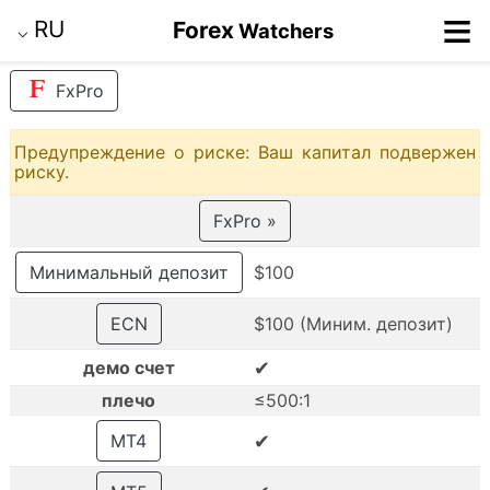
≡
RU
Forex
Watchers
⌵
FxPro
Предупреждение о риске: Ваш капитал подвержен
риску.
FxPro »
Минимальный депозит
$100
ECN
$100 (Миним. депозит)
✔
демо счет
плечо
≤500:1
✔
MT4