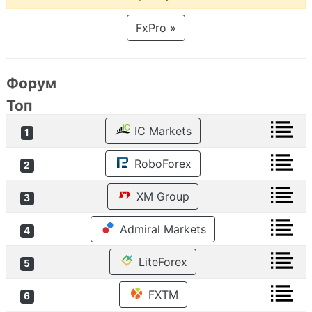
FxPro »
Форум
Топ
IC Markets
1
RoboForex
2
XM Group
3
Admiral Markets
4
LiteForex
5
FXTM
6