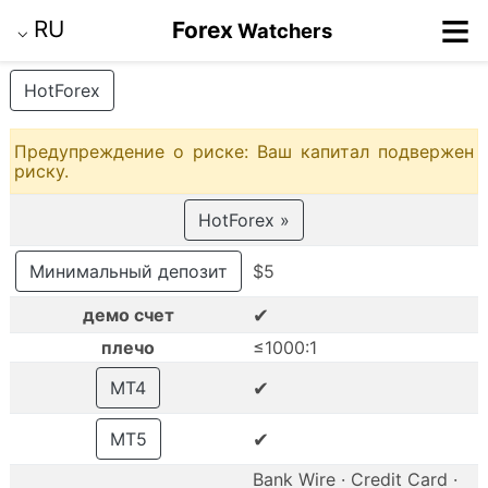
≡
RU
Forex
Watchers
⌵
HotForex
Предупреждение о риске: Ваш капитал подвержен
риску.
HotForex »
Минимальный депозит
$5
✔
демо счет
плечо
≤1000:1
✔
MT4
✔
MT5
Bank Wire · Credit Card ·