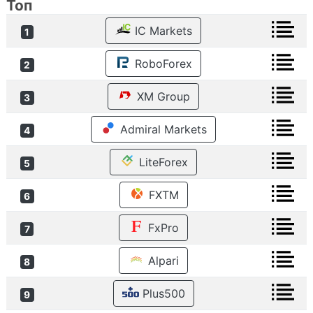
Топ
IC Markets
1
RoboForex
2
XM Group
3
Admiral Markets
4
LiteForex
5
FXTM
6
FxPro
7
Alpari
8
Plus500
9