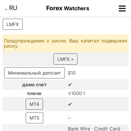
≡
RU
Forex
Watchers
⌵
LMFX
Предупреждение о риске: Ваш капитал подвержен
риску.
LMFX »
Минимальный депозит
$10
✔
демо счет
плечо
≤1000:1
✔
MT4
–
MT5
Bank Wire · Credit Card ·