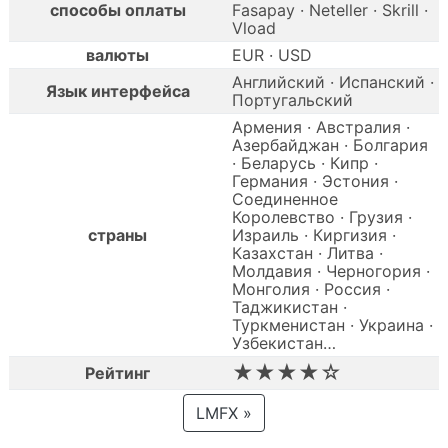
способы оплаты
Fasapay · Neteller · Skrill ·
Vload
валюты
EUR · USD
Английский · Испанский ·
Язык интерфейса
Португальский
Армения · Австралия ·
Азербайджан · Болгария
· Беларусь · Кипр ·
Германия · Эстония ·
Соединенное
Королевство · Грузия ·
страны
Израиль · Киргизия ·
Казахстан · Литва ·
Молдавия · Черногория ·
Монголия · Россия ·
Таджикистан ·
Туркменистан · Украина ·
Узбекистан…
★★★★☆
Рейтинг
LMFX »