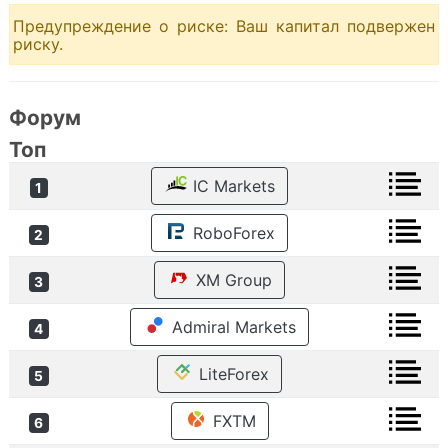
Предупреждение о риске: Ваш капитал подвержен
риску.
Форум
Топ
IC Markets
1
RoboForex
2
XM Group
3
Admiral Markets
4
LiteForex
5
FXTM
6