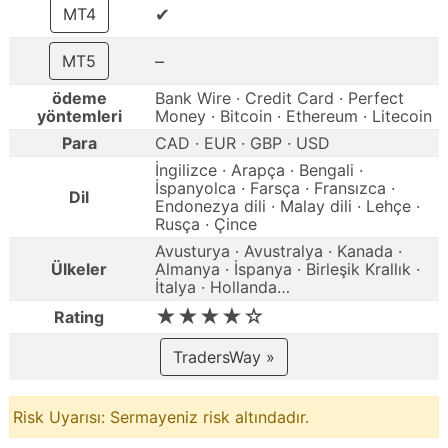
✔
MT4
–
MT5
ödeme
Bank Wire · Credit Card · Perfect
yöntemleri
Money · Bitcoin · Ethereum · Litecoin
Para
CAD · EUR · GBP · USD
İngilizce · Arapça · Bengali ·
İspanyolca · Farsça · Fransızca ·
Dil
Endonezya dili · Malay dili · Lehçe ·
Rusça · Çince
Avusturya · Avustralya · Kanada ·
Ülkeler
Almanya · İspanya · Birleşik Krallık ·
İtalya · Hollanda…
★★★★☆
Rating
TradersWay »
Risk Uyarısı: Sermayeniz risk altındadır.