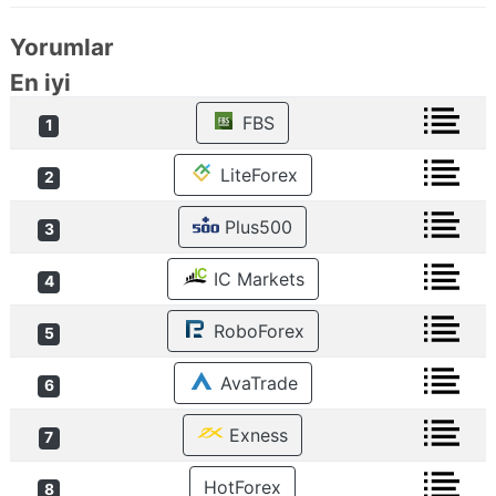
Yorumlar
En iyi
FBS
1
LiteForex
2
Plus500
3
IC Markets
4
RoboForex
5
AvaTrade
6
Exness
7
HotForex
8