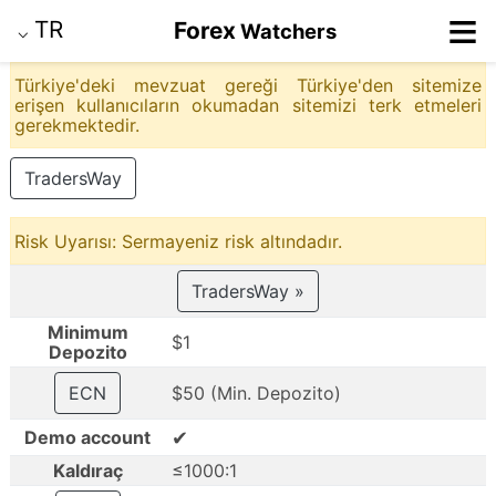
≡
TR
Forex
Watchers
⌵
Türkiye'deki mevzuat gereği Türkiye'den sitemize
erişen kullanıcıların okumadan sitemizi terk etmeleri
gerekmektedir.
TradersWay
Risk Uyarısı: Sermayeniz risk altındadır.
TradersWay »
Minimum
$1
Depozito
ECN
$50 (Min. Depozito)
✔
Demo account
Kaldıraç
≤1000:1