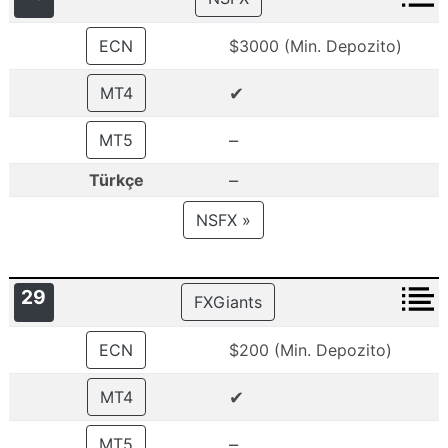
ECN
$3000 (Min. Depozito)
✔
MT4
–
MT5
–
Türkçe
NSFX »
29
FXGiants
ECN
$200 (Min. Depozito)
✔
MT4
–
MT5