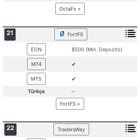
OctaFx »
21
FortFS
ECN
$500 (Min. Depozito)
✔
MT4
✔
MT5
–
Türkçe
FortFS »
22
TradersWay