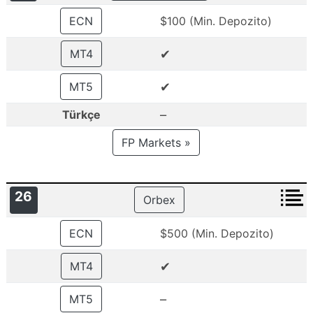
ECN
$100 (Min. Depozito)
✔
MT4
✔
MT5
–
Türkçe
FP Markets »
26
Orbex
ECN
$500 (Min. Depozito)
✔
MT4
–
MT5