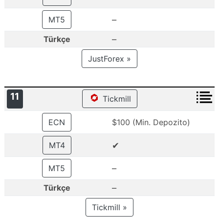
–
MT5
–
Türkçe
JustForex »
11
Tickmill
ECN
$100 (Min. Depozito)
✔
MT4
–
MT5
–
Türkçe
Tickmill »