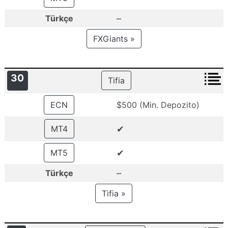
–
Türkçe
FXGiants »
30
Tifia
ECN
$500 (Min. Depozito)
✔
MT4
✔
MT5
–
Türkçe
Tifia »