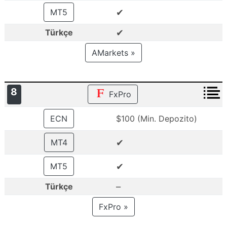
✔
MT5
✔
Türkçe
AMarkets »
8
FxPro
ECN
$100 (Min. Depozito)
✔
MT4
✔
MT5
–
Türkçe
FxPro »