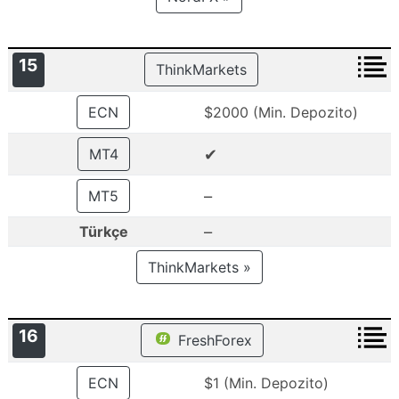
15
ThinkMarkets
ECN
$2000 (Min. Depozito)
✔
MT4
–
MT5
–
Türkçe
ThinkMarkets »
16
FreshForex
ECN
$1 (Min. Depozito)