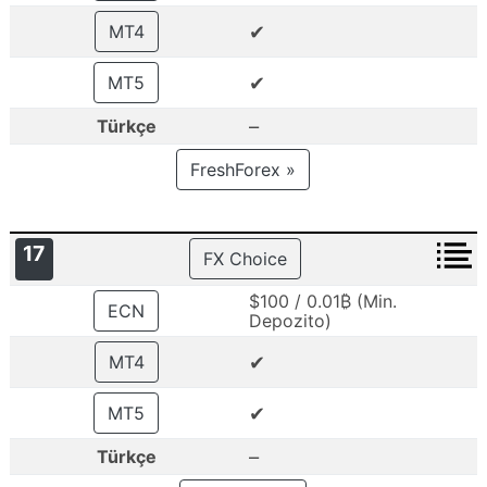
✔
MT4
✔
MT5
–
Türkçe
FreshForex »
17
FX Choice
$100 / 0.01₿ (Min.
ECN
Depozito)
✔
MT4
✔
MT5
–
Türkçe