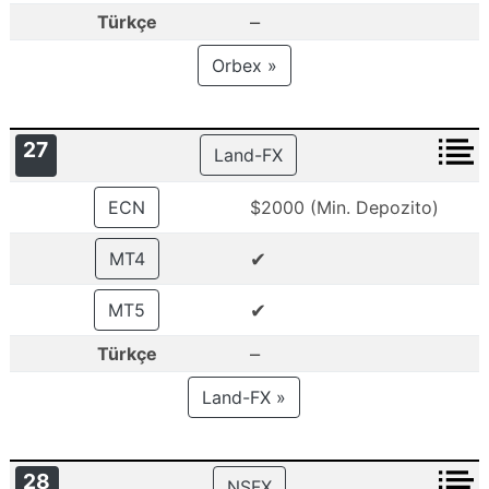
–
Türkçe
Orbex »
27
Land-FX
ECN
$2000 (Min. Depozito)
✔
MT4
✔
MT5
–
Türkçe
Land-FX »
28
NSFX