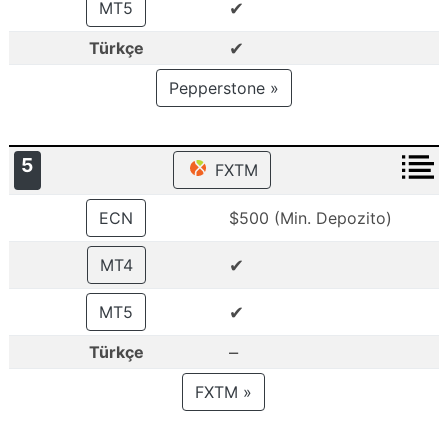
✔
MT5
✔
Türkçe
Pepperstone »
5
FXTM
ECN
$500 (Min. Depozito)
✔
MT4
✔
MT5
–
Türkçe
FXTM »