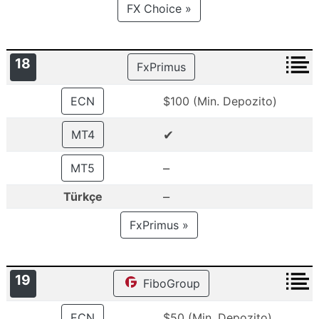
FX Choice »
18
FxPrimus
ECN
$100 (Min. Depozito)
✔
MT4
–
MT5
–
Türkçe
FxPrimus »
19
FiboGroup
ECN
$50 (Min. Depozito)