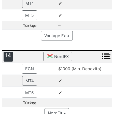
✔
MT4
✔
MT5
–
Türkçe
Vantage Fx »
14
NordFX
ECN
$1000 (Min. Depozito)
✔
MT4
✔
MT5
–
Türkçe
NordFX »