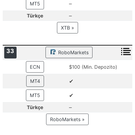
–
MT5
–
Türkçe
XTB »
33
RoboMarkets
ECN
$100 (Min. Depozito)
✔
MT4
✔
MT5
–
Türkçe
RoboMarkets »