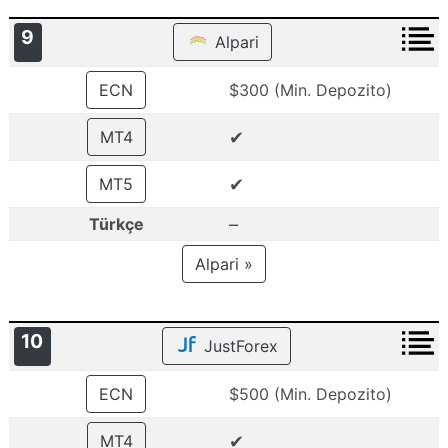
9
Alpari
ECN
$300 (Min. Depozito)
✔
MT4
✔
MT5
–
Türkçe
Alpari »
10
JustForex
ECN
$500 (Min. Depozito)
✔
MT4