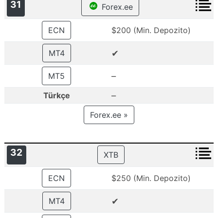
31
Forex.ee
ECN
$200 (Min. Depozito)
✔
MT4
–
MT5
–
Türkçe
Forex.ee »
32
XTB
ECN
$250 (Min. Depozito)
✔
MT4