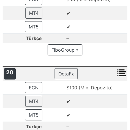
✔
MT4
✔
MT5
–
Türkçe
FiboGroup »
20
OctaFx
ECN
$100 (Min. Depozito)
✔
MT4
✔
MT5
–
Türkçe