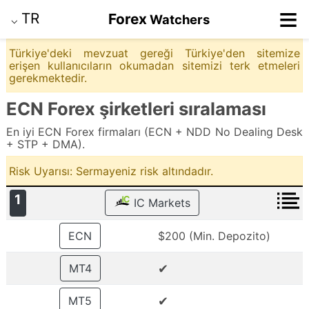
≡
TR
Forex
Watchers
⌵
Türkiye'deki mevzuat gereği Türkiye'den sitemize
erişen kullanıcıların okumadan sitemizi terk etmeleri
gerekmektedir.
ECN Forex şirketleri sıralaması
En iyi ECN Forex firmaları (ECN + NDD No Dealing Desk
+ STP + DMA).
Risk Uyarısı: Sermayeniz risk altındadır.
1
IC Markets
ECN
$200 (Min. Depozito)
✔
MT4
✔
MT5