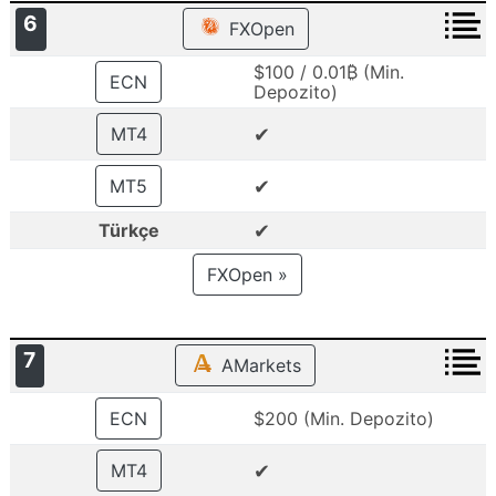
6
FXOpen
$100 / 0.01₿ (Min.
ECN
Depozito)
✔
MT4
✔
MT5
✔
Türkçe
FXOpen »
7
AMarkets
ECN
$200 (Min. Depozito)
✔
MT4