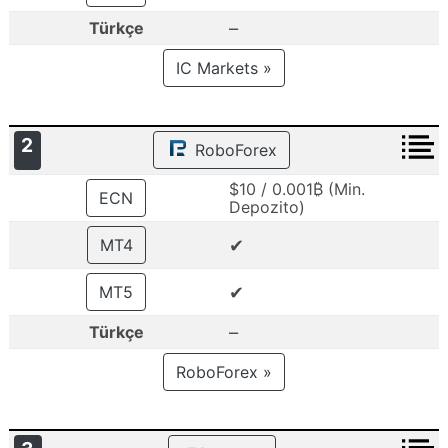
–
Türkçe
IC Markets »
2
RoboForex
$10 / 0.001₿ (Min.
ECN
Depozito)
✔
MT4
✔
MT5
–
Türkçe
RoboForex »