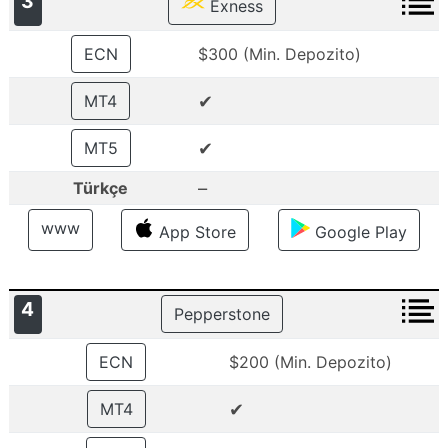
3
Exness
ECN
$300 (Min. Depozito)
✔
MT4
✔
MT5
–
Türkçe
www
App Store
Google Play
4
Pepperstone
ECN
$200 (Min. Depozito)
✔
MT4