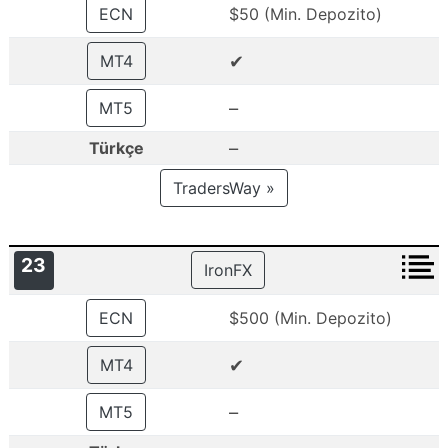
ECN
$50 (Min. Depozito)
✔
MT4
–
MT5
–
Türkçe
TradersWay »
23
IronFX
ECN
$500 (Min. Depozito)
✔
MT4
–
MT5