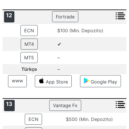
12
Fortrade
ECN
$100 (Min. Depozito)
✔
MT4
–
MT5
–
Türkçe
www
App Store
Google Play
13
Vantage Fx
ECN
$500 (Min. Depozito)