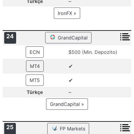
–
Türkçe
IronFX »
24
GrandCapital
ECN
$500 (Min. Depozito)
✔
MT4
✔
MT5
–
Türkçe
GrandCapital »
25
FP Markets