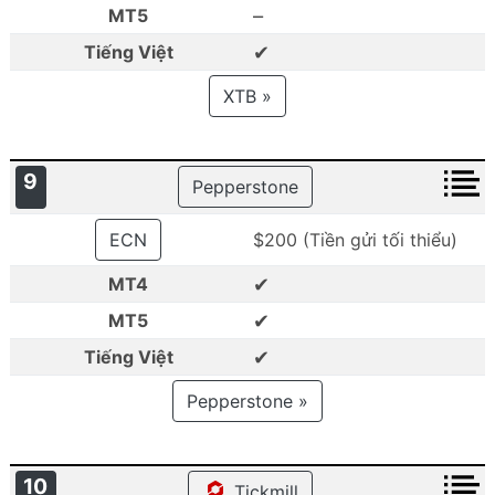
–
MT5
✔
Tiếng Việt
XTB »
9
Pepperstone
ECN
$200 (Tiền gửi tối thiểu)
✔
MT4
✔
MT5
✔
Tiếng Việt
Pepperstone »
10
Tickmill