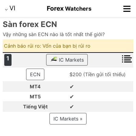
≡
VI
Forex
Watchers
⌵
Sàn forex ECN
Vậy những sàn ECN nào là tốt nhất thế giới?
Cảnh báo rủi ro: Vốn của bạn bị rủi ro
1
IC Markets
ECN
$200 (Tiền gửi tối thiểu)
✔
MT4
✔
MT5
✔
Tiếng Việt
IC Markets »