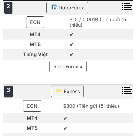
2
RoboForex
$10 / 0.001₿ (Tiền gửi tối
ECN
thiểu)
✔
MT4
✔
MT5
✔
Tiếng Việt
RoboForex »
3
Exness
ECN
$300 (Tiền gửi tối thiểu)
✔
MT4
✔
MT5