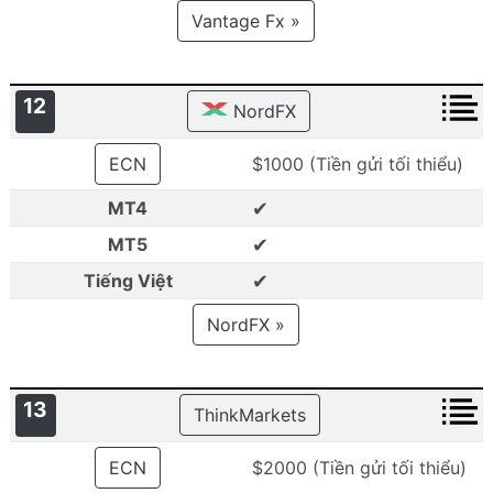
Vantage Fx »
12
NordFX
ECN
$1000 (Tiền gửi tối thiểu)
✔
MT4
✔
MT5
✔
Tiếng Việt
NordFX »
13
ThinkMarkets
ECN
$2000 (Tiền gửi tối thiểu)