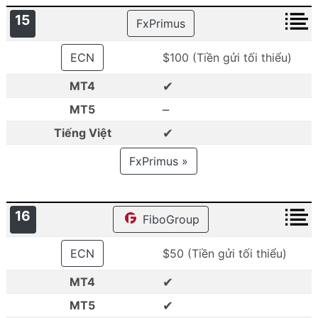
15
FxPrimus
ECN
$100 (Tiền gửi tối thiểu)
✔
MT4
–
MT5
✔
Tiếng Việt
FxPrimus »
16
FiboGroup
ECN
$50 (Tiền gửi tối thiểu)
✔
MT4
✔
MT5