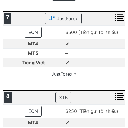
7
JustForex
ECN
$500 (Tiền gửi tối thiểu)
✔
MT4
–
MT5
✔
Tiếng Việt
JustForex »
8
XTB
ECN
$250 (Tiền gửi tối thiểu)
✔
MT4