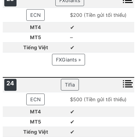
FXGiants
ECN
$200 (Tiền gửi tối thiểu)
✔
MT4
–
MT5
✔
Tiếng Việt
FXGiants »
24
Tifia
ECN
$500 (Tiền gửi tối thiểu)
✔
MT4
✔
MT5
✔
Tiếng Việt