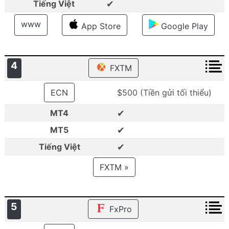
✔
Tiếng Việt
www
App Store
Google Play
4
FXTM
ECN
$500 (Tiền gửi tối thiểu)
✔
MT4
✔
MT5
✔
Tiếng Việt
FXTM »
5
FxPro