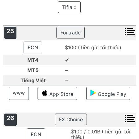
Tifia »
25
Fortrade
ECN
$100 (Tiền gửi tối thiểu)
✔
MT4
–
MT5
–
Tiếng Việt
www
App Store
Google Play
26
FX Choice
$100 / 0.01₿ (Tiền gửi tối
ECN
thiểu)