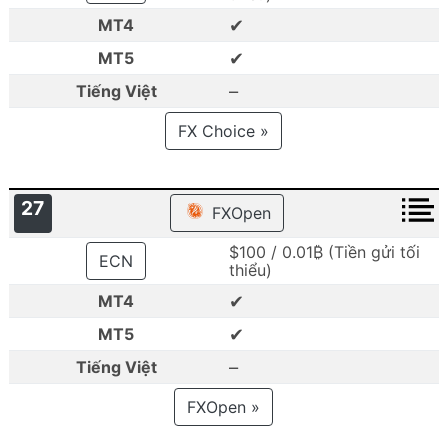
✔
MT4
✔
MT5
–
Tiếng Việt
FX Choice »
27
FXOpen
$100 / 0.01₿ (Tiền gửi tối
ECN
thiểu)
✔
MT4
✔
MT5
–
Tiếng Việt
FXOpen »