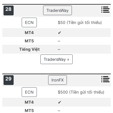
28
TradersWay
ECN
$50 (Tiền gửi tối thiểu)
✔
MT4
–
MT5
–
Tiếng Việt
TradersWay »
29
IronFX
ECN
$500 (Tiền gửi tối thiểu)
✔
MT4
–
MT5