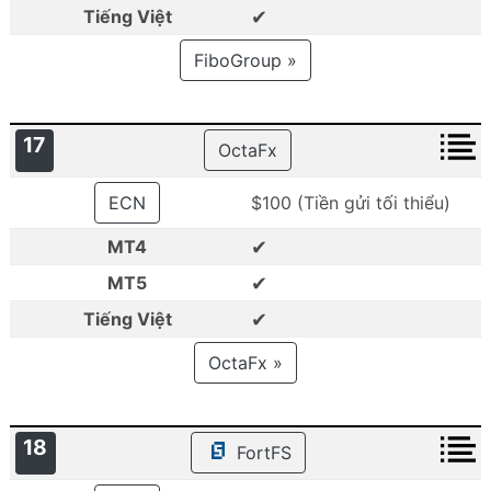
✔
Tiếng Việt
FiboGroup »
17
OctaFx
ECN
$100 (Tiền gửi tối thiểu)
✔
MT4
✔
MT5
✔
Tiếng Việt
OctaFx »
18
FortFS