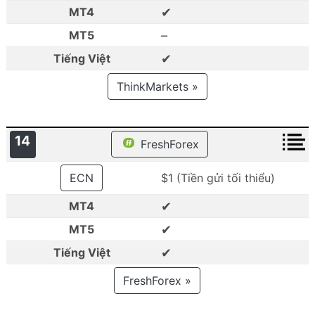
✔
MT4
–
MT5
✔
Tiếng Việt
ThinkMarkets »
14
FreshForex
ECN
$1 (Tiền gửi tối thiểu)
✔
MT4
✔
MT5
✔
Tiếng Việt
FreshForex »