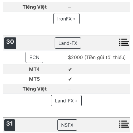
–
Tiếng Việt
IronFX »
30
Land-FX
ECN
$2000 (Tiền gửi tối thiểu)
✔
MT4
✔
MT5
–
Tiếng Việt
Land-FX »
31
NSFX