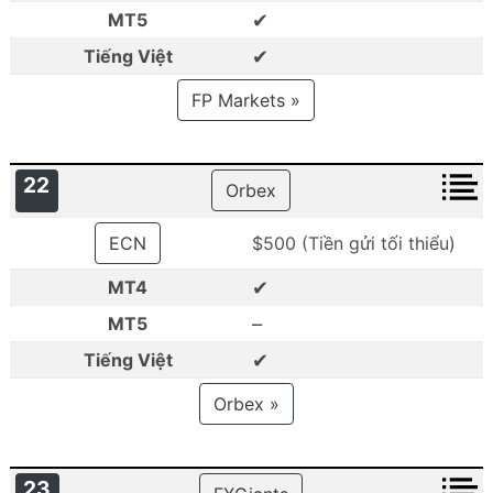
✔
MT5
✔
Tiếng Việt
FP Markets »
22
Orbex
ECN
$500 (Tiền gửi tối thiểu)
✔
MT4
–
MT5
✔
Tiếng Việt
Orbex »
23