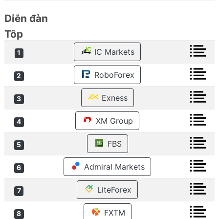
Diễn đàn
Tôp
IC Markets
1
RoboForex
2
Exness
3
XM Group
4
FBS
5
Admiral Markets
6
LiteForex
7
FXTM
8