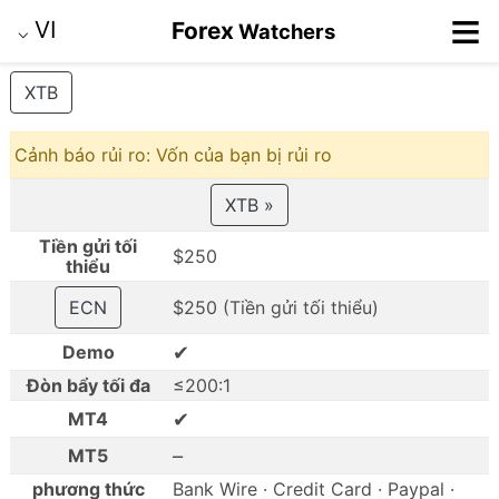
≡
VI
Forex
Watchers
⌵
XTB
Cảnh báo rủi ro: Vốn của bạn bị rủi ro
XTB »
Tiền gửi tối
$250
thiểu
ECN
$250 (Tiền gửi tối thiểu)
✔
Demo
Đòn bẩy tối đa
≤200:1
✔
MT4
–
MT5
phương thức
Bank Wire · Credit Card · Paypal ·