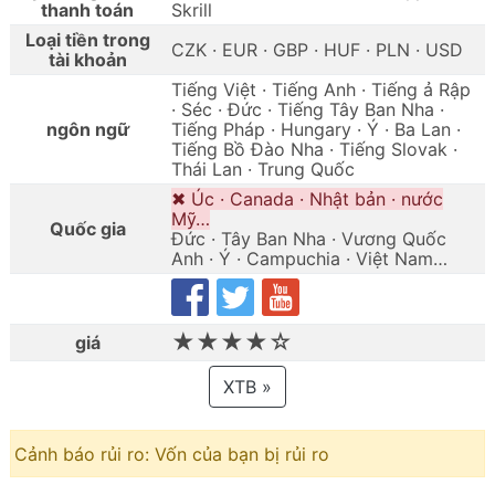
thanh toán
Skrill
Loại tiền trong
CZK · EUR · GBP · HUF · PLN · USD
tài khoản
Tiếng Việt · Tiếng Anh · Tiếng ả Rập
· Séc · Đức · Tiếng Tây Ban Nha ·
ngôn ngữ
Tiếng Pháp · Hungary · Ý · Ba Lan ·
Tiếng Bồ Đào Nha · Tiếng Slovak ·
Thái Lan · Trung Quốc
✖ Úc · Canada · Nhật bản · nước
Mỹ…
Quốc gia
Đức · Tây Ban Nha · Vương Quốc
Anh · Ý · Campuchia · Việt Nam…
★★★★☆
giá
XTB »
Cảnh báo rủi ro: Vốn của bạn bị rủi ro