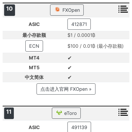
10
FXOpen
ASIC
412871
最小存款额
$1 / 0.0001₿
ECN
$100 / 0.01₿ (最小存款额)
✔
MT4
✔
MT5
✔
中文简体
点击进入官网 FXOpen »
11
eToro
ASIC
491139