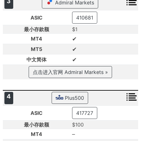
3
Admiral Markets
ASIC
410681
最小存款额
$1
✔
MT4
✔
MT5
✔
中文简体
点击进入官网 Admiral Markets »
4
Plus500
ASIC
417727
最小存款额
$100
–
MT4