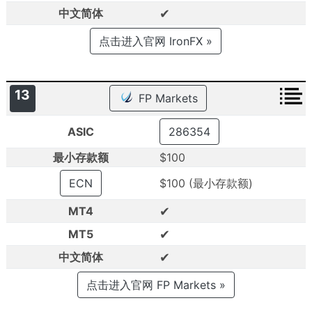
✔
中文简体
点击进入官网 IronFX »
13
FP Markets
ASIC
286354
最小存款额
$100
ECN
$100 (最小存款额)
✔
MT4
✔
MT5
✔
中文简体
点击进入官网 FP Markets »