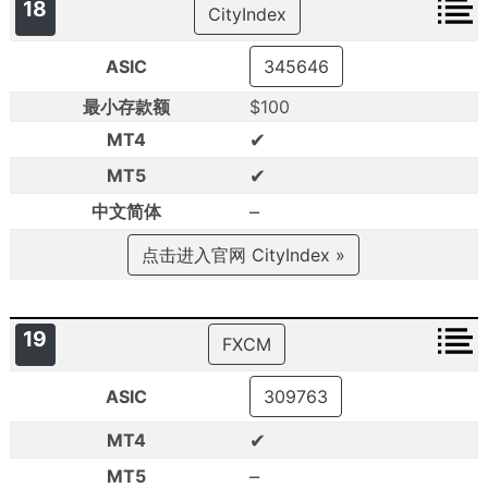
18
CityIndex
ASIC
345646
最小存款额
$100
✔
MT4
✔
MT5
–
中文简体
点击进入官网 CityIndex »
19
FXCM
ASIC
309763
✔
MT4
–
MT5