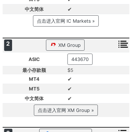
✔
中文简体
点击进入官网 IC Markets »
2
XM Group
ASIC
443670
最小存款额
$5
✔
MT4
✔
MT5
✔
中文简体
点击进入官网 XM Group »