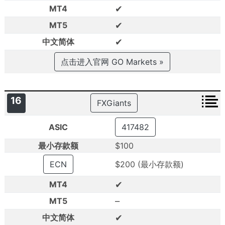
✔
MT4
✔
MT5
✔
中文简体
点击进入官网 GO Markets »
16
FXGiants
ASIC
417482
最小存款额
$100
ECN
$200 (最小存款额)
✔
MT4
–
MT5
✔
中文简体