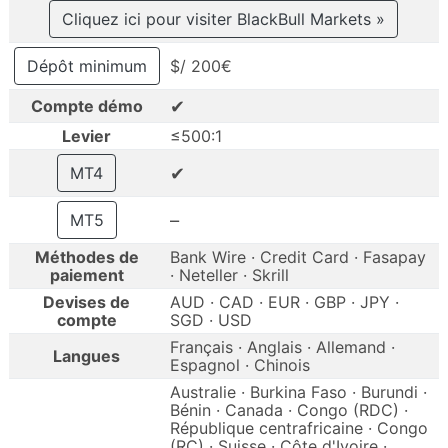
Cliquez ici pour visiter BlackBull Markets »
Dépôt minimum
$/ 200€
✔
Compte démo
Levier
≤500:1
✔
MT4
–
MT5
Méthodes de
Bank Wire · Credit Card · Fasapay
paiement
· Neteller · Skrill
Devises de
AUD · CAD · EUR · GBP · JPY ·
compte
SGD · USD
Français · Anglais · Allemand ·
Langues
Espagnol · Chinois
Australie · Burkina Faso · Burundi ·
Bénin · Canada · Congo (RDC) ·
République centrafricaine · Congo
(RC) · Suisse · Côte d'Ivoire ·