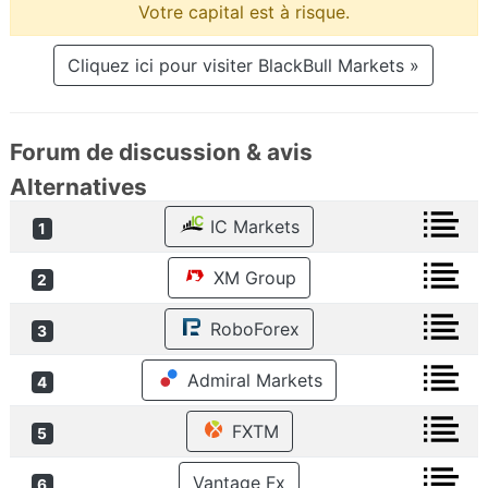
Votre capital est à risque.
Cliquez ici pour visiter BlackBull Markets »
Forum de discussion & avis
Alternatives
IC Markets
1
XM Group
2
RoboForex
3
Admiral Markets
4
FXTM
5
Vantage Fx
6