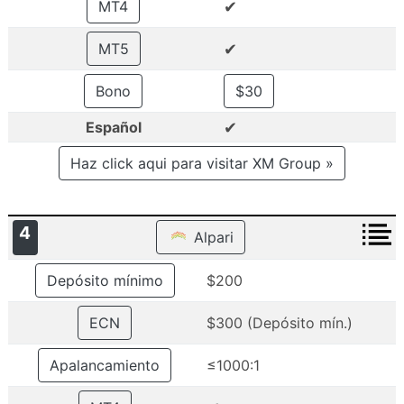
✔
MT4
✔
MT5
Bono
$30
✔
Español
Haz click aqui para visitar XM Group »
4
Alpari
Depósito mínimo
$200
ECN
$300 (Depósito mín.)
Apalancamiento
≤1000:1