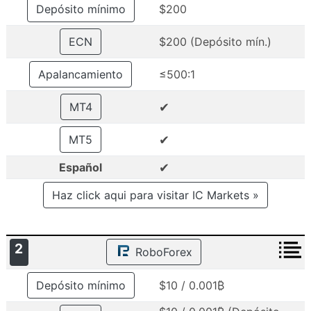
Depósito mínimo
$200
ECN
$200 (Depósito mín.)
Apalancamiento
≤500:1
✔
MT4
✔
MT5
✔
Español
Haz click aqui para visitar IC Markets »
2
RoboForex
Depósito mínimo
$10 / 0.001₿