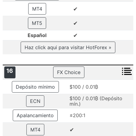
✔
MT4
✔
MT5
✔
Español
Haz click aqui para visitar HotForex »
16
FX Choice
Depósito mínimo
$100 / 0.01₿
$100 / 0.01₿ (Depósito
ECN
mín.)
Apalancamiento
≤200:1
✔
MT4