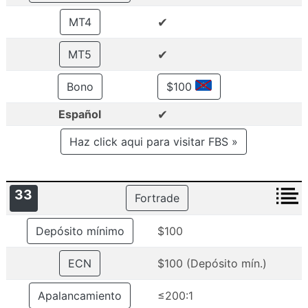
✔
MT4
✔
MT5
Bono
$100
✔
Español
Haz click aqui para visitar FBS »
33
Fortrade
Depósito mínimo
$100
ECN
$100 (Depósito mín.)
Apalancamiento
≤200:1