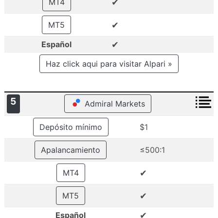
✔
MT4
✔
MT5
✔
Español
Haz click aqui para visitar Alpari »
5
Admiral Markets
Depósito mínimo
$1
Apalancamiento
≤500:1
✔
MT4
✔
MT5
✔
Español