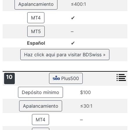
Apalancamiento
≤400:1
✔
MT4
–
MT5
✔
Español
Haz click aqui para visitar BDSwiss »
10
Plus500
Depósito mínimo
$100
Apalancamiento
≤30:1
–
MT4