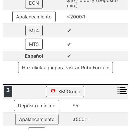
$10 / 0.001₿ (Depósito
ECN
mín.)
Apalancamiento
≤2000:1
✔
MT4
✔
MT5
✔
Español
Haz click aqui para visitar RoboForex »
3
XM Group
Depósito mínimo
$5
Apalancamiento
≤500:1