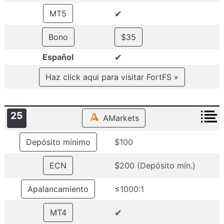
✔
MT5
Bono
$35
✔
Español
Haz click aqui para visitar FortFS »
25
AMarkets
Depósito mínimo
$100
ECN
$200 (Depósito mín.)
Apalancamiento
≤1000:1
✔
MT4