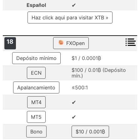
✔
Español
Haz click aqui para visitar XTB »
18
FXOpen
Depósito mínimo
$1 / 0.0001₿
$100 / 0.01₿ (Depósito
ECN
mín.)
Apalancamiento
≤500:1
✔
MT4
✔
MT5
Bono
$10 / 0.001₿