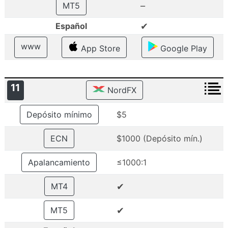
–
MT5
✔
Español
www
App Store
Google Play
11
NordFX
Depósito mínimo
$5
ECN
$1000 (Depósito mín.)
Apalancamiento
≤1000:1
✔
MT4
✔
MT5