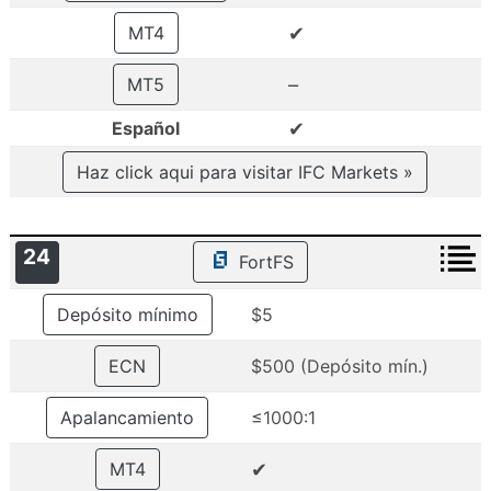
✔
MT4
–
MT5
✔
Español
Haz click aqui para visitar IFC Markets »
24
FortFS
Depósito mínimo
$5
ECN
$500 (Depósito mín.)
Apalancamiento
≤1000:1
✔
MT4