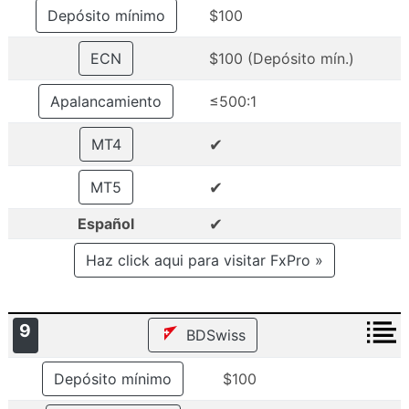
Depósito mínimo
$100
ECN
$100 (Depósito mín.)
Apalancamiento
≤500:1
✔
MT4
✔
MT5
✔
Español
Haz click aqui para visitar FxPro »
9
BDSwiss
Depósito mínimo
$100