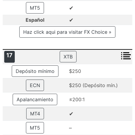
✔
MT5
✔
Español
Haz click aqui para visitar FX Choice »
17
XTB
Depósito mínimo
$250
ECN
$250 (Depósito mín.)
Apalancamiento
≤200:1
✔
MT4
–
MT5