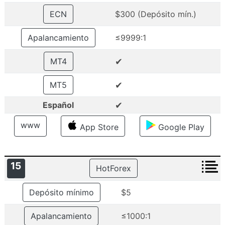
ECN
$300 (Depósito mín.)
Apalancamiento
≤9999:1
✔
MT4
✔
MT5
✔
Español
www
App Store
Google Play
15
HotForex
Depósito mínimo
$5
Apalancamiento
≤1000:1