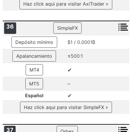
Haz click aqui para visitar AxiTrader »
36
SimpleFX
Depósito mínimo
$1 / 0.0001₿
Apalancamiento
≤500:1
✔
MT4
–
MT5
✔
Español
Haz click aqui para visitar SimpleFX »
37
Orbex