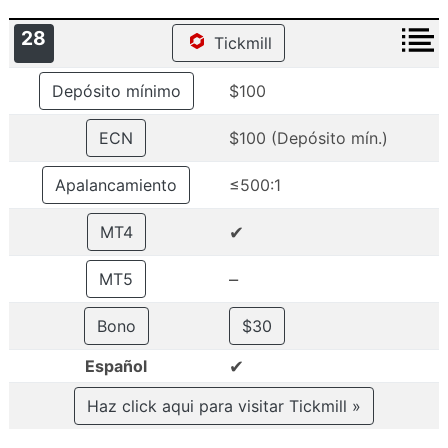
28
Tickmill
Depósito mínimo
$100
ECN
$100 (Depósito mín.)
Apalancamiento
≤500:1
✔
MT4
–
MT5
Bono
$30
✔
Español
Haz click aqui para visitar Tickmill »