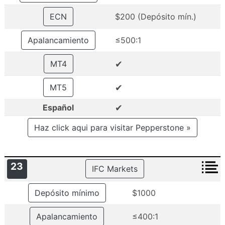
ECN
$200 (Depósito mín.)
Apalancamiento
≤500:1
✔
MT4
✔
MT5
✔
Español
Haz click aqui para visitar Pepperstone »
23
IFC Markets
Depósito mínimo
$1000
Apalancamiento
≤400:1