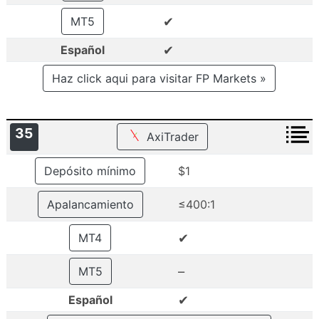
✔
MT5
✔
Español
Haz click aqui para visitar FP Markets »
35
AxiTrader
Depósito mínimo
$1
Apalancamiento
≤400:1
✔
MT4
–
MT5
✔
Español