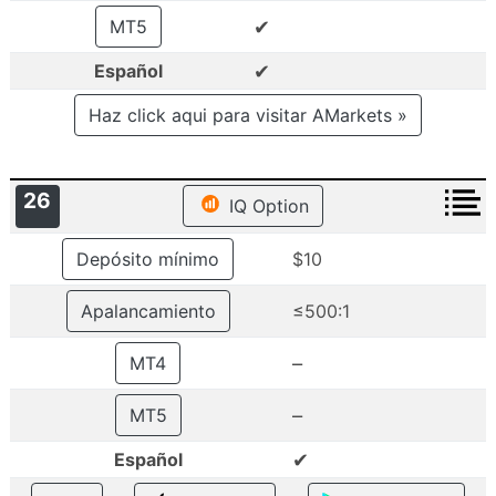
✔
MT5
✔
Español
Haz click aqui para visitar AMarkets »
26
IQ Option
Depósito mínimo
$10
Apalancamiento
≤500:1
–
MT4
–
MT5
✔
Español