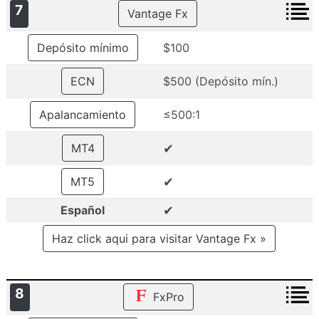
7
Vantage Fx
Depósito mínimo
$100
ECN
$500 (Depósito mín.)
Apalancamiento
≤500:1
✔
MT4
✔
MT5
✔
Español
Haz click aqui para visitar Vantage Fx »
8
FxPro