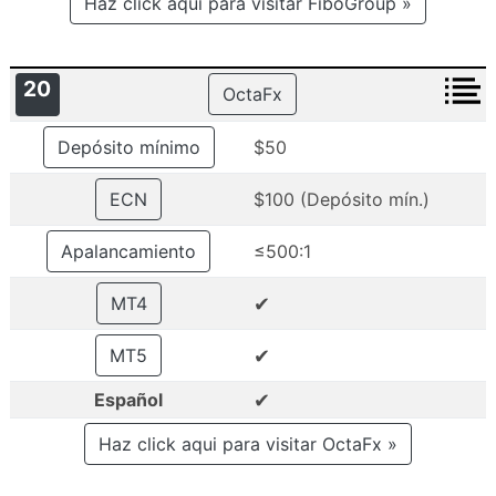
Haz click aqui para visitar FiboGroup »
20
OctaFx
Depósito mínimo
$50
ECN
$100 (Depósito mín.)
Apalancamiento
≤500:1
✔
MT4
✔
MT5
✔
Español
Haz click aqui para visitar OctaFx »