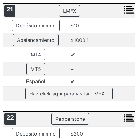
21
LMFX
Depósito mínimo
$10
Apalancamiento
≤1000:1
✔
MT4
–
MT5
✔
Español
Haz click aqui para visitar LMFX »
22
Pepperstone
Depósito mínimo
$200