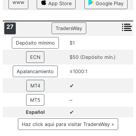
www
App Store
Google Play
27
TradersWay
Depósito mínimo
$1
ECN
$50 (Depósito mín.)
Apalancamiento
≤1000:1
✔
MT4
–
MT5
✔
Español
Haz click aqui para visitar TradersWay »