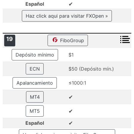
✔
Español
Haz click aqui para visitar FXOpen »
19
FiboGroup
Depósito mínimo
$1
ECN
$50 (Depósito mín.)
Apalancamiento
≤1000:1
✔
MT4
✔
MT5
✔
Español