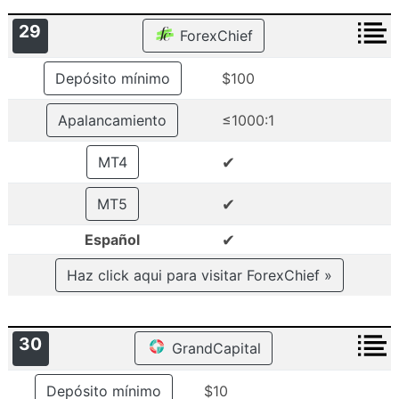
29
ForexChief
Depósito mínimo
$100
Apalancamiento
≤1000:1
✔
MT4
✔
MT5
✔
Español
Haz click aqui para visitar ForexChief »
30
GrandCapital
Depósito mínimo
$10