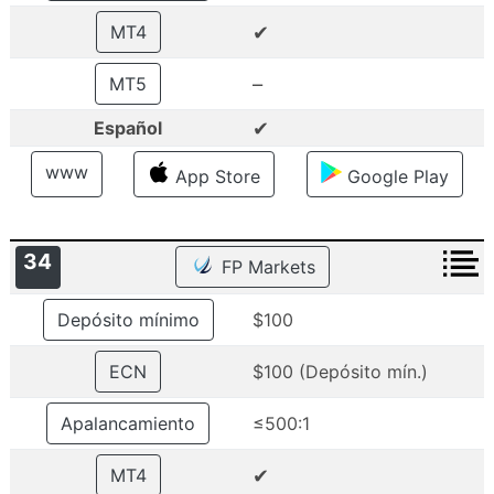
✔
MT4
–
MT5
✔
Español
www
App Store
Google Play
34
FP Markets
Depósito mínimo
$100
ECN
$100 (Depósito mín.)
Apalancamiento
≤500:1
✔
MT4