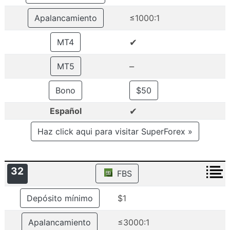
Apalancamiento
≤1000:1
✔
MT4
–
MT5
Bono
$50
✔
Español
Haz click aqui para visitar SuperForex »
32
FBS
Depósito mínimo
$1
Apalancamiento
≤3000:1