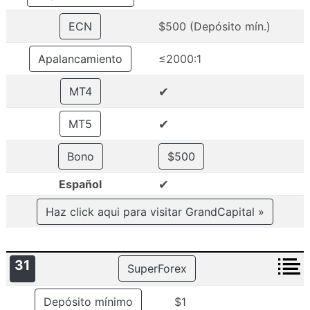
ECN
$500 (Depósito mín.)
Apalancamiento
≤2000:1
✔
MT4
✔
MT5
Bono
$500
✔
Español
Haz click aqui para visitar GrandCapital »
31
SuperForex
Depósito mínimo
$1