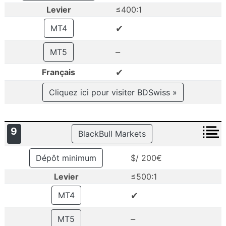
Levier
≤400:1
✔
MT4
–
MT5
✔
Français
Cliquez ici pour visiter BDSwiss »
9
BlackBull Markets
Dépôt minimum
$/ 200€
Levier
≤500:1
✔
MT4
–
MT5