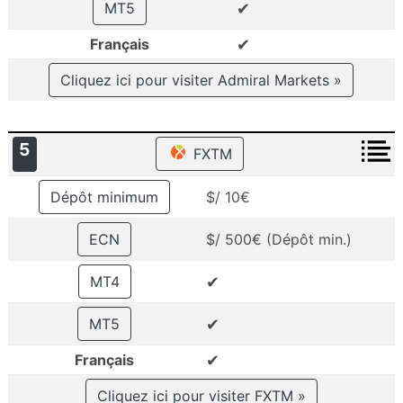
✔
MT5
✔
Français
Cliquez ici pour visiter Admiral Markets »
5
FXTM
Dépôt minimum
$/ 10€
ECN
$/ 500€ (Dépôt min.)
✔
MT4
✔
MT5
✔
Français
Cliquez ici pour visiter FXTM »