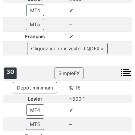
✔
MT4
–
MT5
✔
Français
Cliquez ici pour visiter LQDFX »
30
SimpleFX
Dépôt minimum
$/ 1€
Levier
≤500:1
✔
MT4
–
MT5