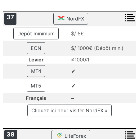
37
NordFX
Dépôt minimum
$/ 5€
ECN
$/ 1000€ (Dépôt min.)
Levier
≤1000:1
✔
MT4
✔
MT5
–
Français
Cliquez ici pour visiter NordFX »
38
LiteForex