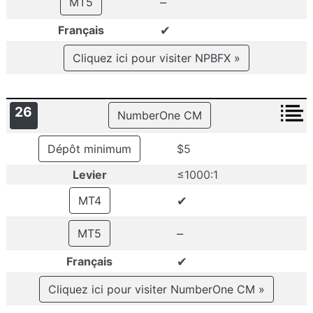
–
MT5
✔
Français
Cliquez ici pour visiter NPBFX »
26
NumberOne CM
Dépôt minimum
$5
Levier
≤1000:1
✔
MT4
–
MT5
✔
Français
Cliquez ici pour visiter NumberOne CM »