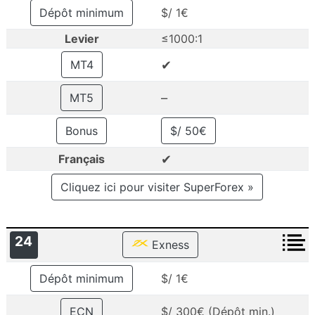
Dépôt minimum
$/ 1€
Levier
≤1000:1
✔
MT4
–
MT5
Bonus
$/ 50€
✔
Français
Cliquez ici pour visiter SuperForex »
24
Exness
Dépôt minimum
$/ 1€
ECN
$/ 300€ (Dépôt min.)