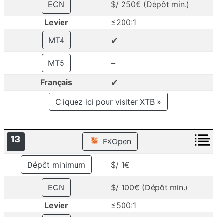
ECN
$/ 250€ (Dépôt min.)
Levier
≤200:1
✔
MT4
–
MT5
✔
Français
Cliquez ici pour visiter XTB »
13
FXOpen
Dépôt minimum
$/ 1€
ECN
$/ 100€ (Dépôt min.)
Levier
≤500:1