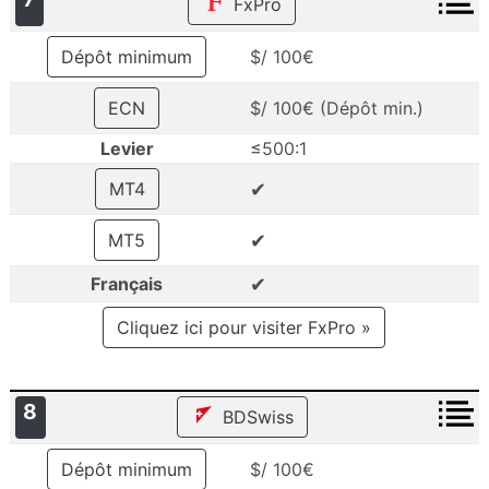
FxPro
Dépôt minimum
$/ 100€
ECN
$/ 100€ (Dépôt min.)
Levier
≤500:1
✔
MT4
✔
MT5
✔
Français
Cliquez ici pour visiter FxPro »
8
BDSwiss
Dépôt minimum
$/ 100€