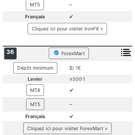
–
MT5
✔
Français
Cliquez ici pour visiter IronFX »
36
ForexMart
Dépôt minimum
$/ 1€
Levier
≤500:1
✔
MT4
–
MT5
✔
Français
Cliquez ici pour visiter ForexMart »