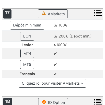
17
AMarkets
Dépôt minimum
$/ 100€
ECN
$/ 200€ (Dépôt min.)
Levier
≤1000:1
✔
MT4
✔
MT5
✔
Français
Cliquez ici pour visiter AMarkets »
18
IQ Option