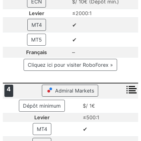
ECN
$/ 10€ (Dépôt min.)
Levier
≤2000:1
✔
MT4
✔
MT5
–
Français
Cliquez ici pour visiter RoboForex »
4
Admiral Markets
Dépôt minimum
$/ 1€
Levier
≤500:1
✔
MT4