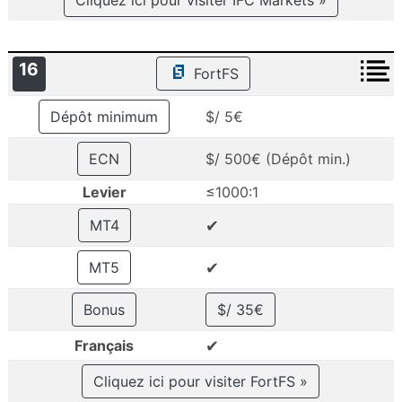
16
FortFS
Dépôt minimum
$/ 5€
ECN
$/ 500€ (Dépôt min.)
Levier
≤1000:1
✔
MT4
✔
MT5
Bonus
$/ 35€
✔
Français
Cliquez ici pour visiter FortFS »