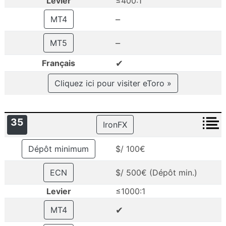
Levier
≤400:1
–
MT4
–
MT5
✔
Français
Cliquez ici pour visiter eToro »
35
IronFX
Dépôt minimum
$/ 100€
ECN
$/ 500€ (Dépôt min.)
Levier
≤1000:1
✔
MT4