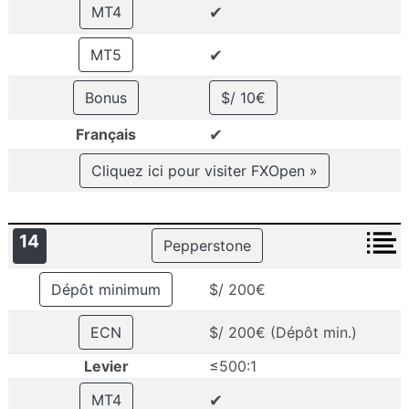
✔
MT4
✔
MT5
Bonus
$/ 10€
✔
Français
Cliquez ici pour visiter FXOpen »
14
Pepperstone
Dépôt minimum
$/ 200€
ECN
$/ 200€ (Dépôt min.)
Levier
≤500:1
✔
MT4