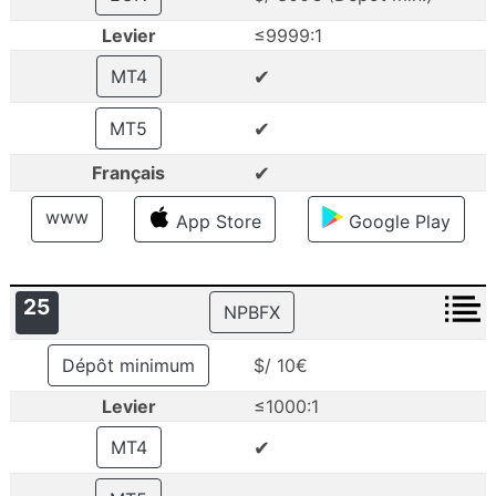
Levier
≤9999:1
✔
MT4
✔
MT5
✔
Français
www
App Store
Google Play
25
NPBFX
Dépôt minimum
$/ 10€
Levier
≤1000:1
✔
MT4