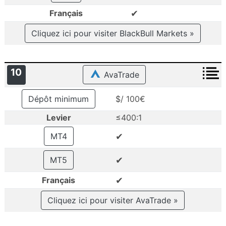
✔
Français
Cliquez ici pour visiter BlackBull Markets »
10
AvaTrade
Dépôt minimum
$/ 100€
Levier
≤400:1
✔
MT4
✔
MT5
✔
Français
Cliquez ici pour visiter AvaTrade »