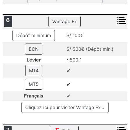
6
Vantage Fx
Dépôt minimum
$/ 100€
ECN
$/ 500€ (Dépôt min.)
Levier
≤500:1
✔
MT4
✔
MT5
✔
Français
Cliquez ici pour visiter Vantage Fx »
7