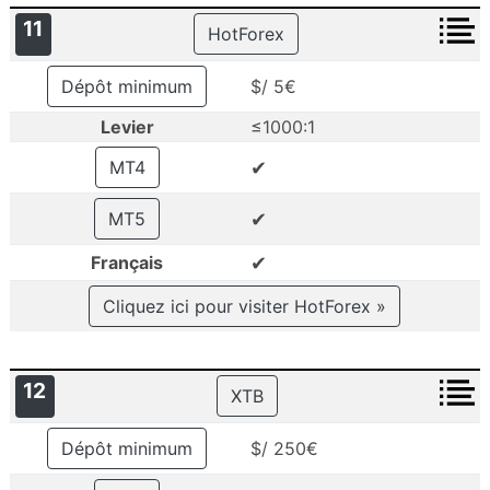
11
HotForex
Dépôt minimum
$/ 5€
Levier
≤1000:1
✔
MT4
✔
MT5
✔
Français
Cliquez ici pour visiter HotForex »
12
XTB
Dépôt minimum
$/ 250€