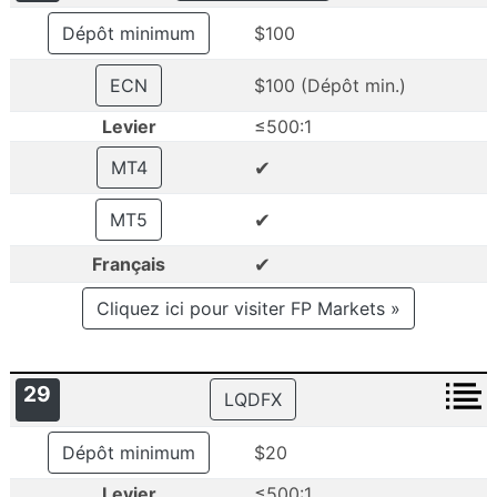
Dépôt minimum
$100
ECN
$100 (Dépôt min.)
Levier
≤500:1
✔
MT4
✔
MT5
✔
Français
Cliquez ici pour visiter FP Markets »
29
LQDFX
Dépôt minimum
$20
Levier
≤500:1