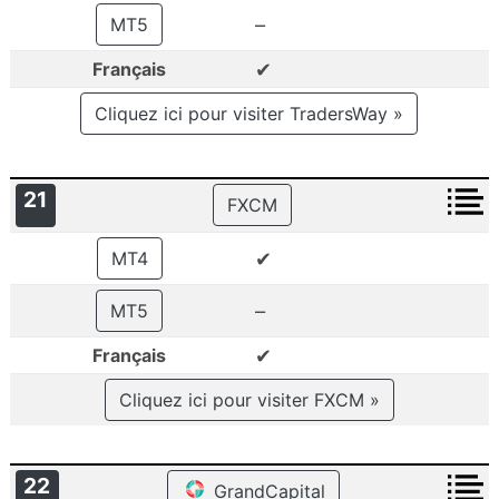
–
MT5
✔
Français
Cliquez ici pour visiter TradersWay »
21
FXCM
✔
MT4
–
MT5
✔
Français
Cliquez ici pour visiter FXCM »
22
GrandCapital