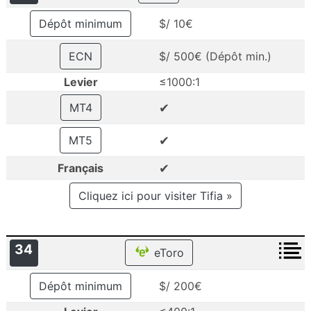
Dépôt minimum
$/ 10€
ECN
$/ 500€ (Dépôt min.)
Levier
≤1000:1
✔
MT4
✔
MT5
✔
Français
Cliquez ici pour visiter Tifia »
34
eToro
Dépôt minimum
$/ 200€