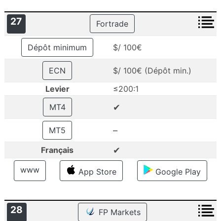
27
Fortrade
Dépôt minimum
$/ 100€
ECN
$/ 100€ (Dépôt min.)
Levier
≤200:1
✔
MT4
–
MT5
✔
Français
www
App Store
Google Play
28
FP Markets