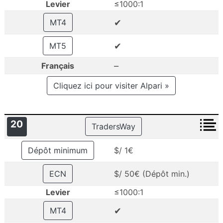
Levier
≤1000:1
✔
MT4
✔
MT5
–
Français
Cliquez ici pour visiter Alpari »
20
TradersWay
Dépôt minimum
$/ 1€
ECN
$/ 50€ (Dépôt min.)
Levier
≤1000:1
✔
MT4