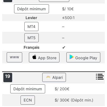
Dépôt minimum
$/ 10€
Levier
≤500:1
–
MT4
–
MT5
✔
Français
www
App Store
Google Play
19
Alpari
Dépôt minimum
$/ 200€
ECN
$/ 300€ (Dépôt min.)