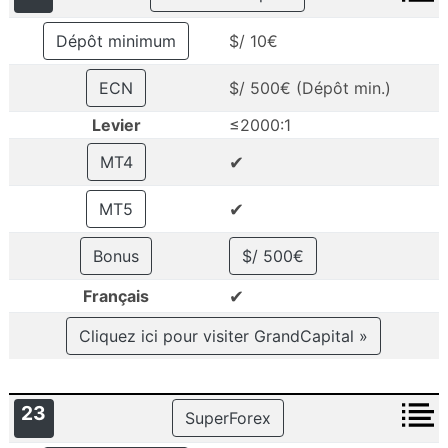
Dépôt minimum
$/ 10€
ECN
$/ 500€ (Dépôt min.)
Levier
≤2000:1
✔
MT4
✔
MT5
Bonus
$/ 500€
✔
Français
Cliquez ici pour visiter GrandCapital »
23
SuperForex