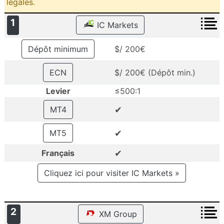
légales.
1
IC Markets
Dépôt minimum
$/ 200€
ECN
$/ 200€ (Dépôt min.)
Levier
≤500:1
✔
MT4
✔
MT5
✔
Français
Cliquez ici pour visiter IC Markets »
2
XM Group