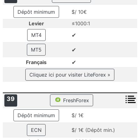
Dépôt minimum
$/ 10€
Levier
≤1000:1
✔
MT4
✔
MT5
✔
Français
Cliquez ici pour visiter LiteForex »
39
FreshForex
Dépôt minimum
$/ 1€
ECN
$/ 1€ (Dépôt min.)