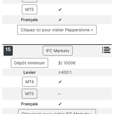
✔
MT5
✔
Français
Cliquez ici pour visiter Pepperstone »
15
IFC Markets
Dépôt minimum
$/ 1000€
Levier
≤400:1
✔
MT4
–
MT5
✔
Français
Cliquez ici pour visiter IFC Markets »