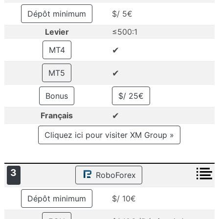
Dépôt minimum
$/ 5€
Levier
≤500:1
✔
MT4
✔
MT5
Bonus
$/ 25€
✔
Français
Cliquez ici pour visiter XM Group »
3
RoboForex
Dépôt minimum
$/ 10€