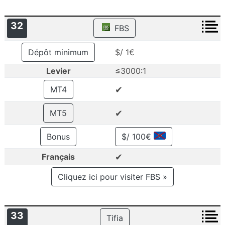
32
FBS
Dépôt minimum
$/ 1€
Levier
≤3000:1
✔
MT4
✔
MT5
Bonus
$/ 100€
✔
Français
Cliquez ici pour visiter FBS »
33
Tifia