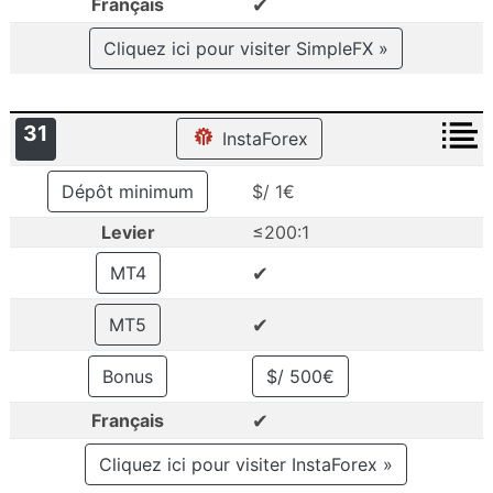
✔
Français
Cliquez ici pour visiter SimpleFX »
31
InstaForex
Dépôt minimum
$/ 1€
Levier
≤200:1
✔
MT4
✔
MT5
Bonus
$/ 500€
✔
Français
Cliquez ici pour visiter InstaForex »